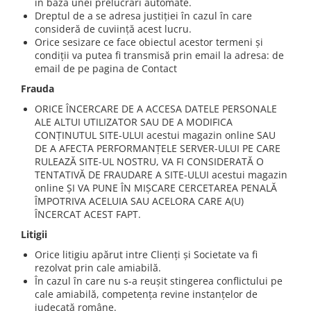
în baza unei prelucrări automate.
Dreptul de a se adresa justiției în cazul în care
consideră de cuviință acest lucru.
Orice sesizare ce face obiectul acestor termeni și
condiții va putea fi transmisă prin email la adresa: de
email de pe pagina de Contact
Frauda
ORICE ÎNCERCARE DE A ACCESA DATELE PERSONALE
ALE ALTUI UTILIZATOR SAU DE A MODIFICA
CONȚINUTUL SITE-ULUI acestui magazin online SAU
DE A AFECTA PERFORMANȚELE SERVER-ULUI PE CARE
RULEAZĂ SITE-UL NOSTRU, VA FI CONSIDERATĂ O
TENTATIVĂ DE FRAUDARE A SITE-ULUI acestui magazin
online ȘI VA PUNE ÎN MIȘCARE CERCETAREA PENALĂ
ÎMPOTRIVA ACELUIA SAU ACELORA CARE A(U)
ÎNCERCAT ACEST FAPT.
Litigii
Orice litigiu apărut intre Clienți și Societate va fi
rezolvat prin cale amiabilă.
În cazul în care nu s-a reușit stingerea conflictului pe
cale amiabilă, competența revine instanțelor de
judecată române.