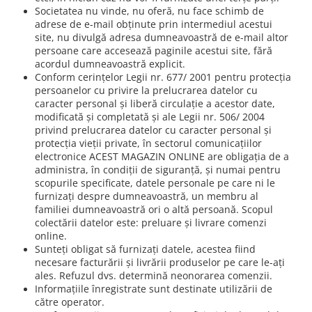
Societatea nu vinde, nu oferă, nu face schimb de
adrese de e-mail obținute prin intermediul acestui
site, nu divulgă adresa dumneavoastră de e-mail altor
persoane care accesează paginile acestui site, fără
acordul dumneavoastră explicit.
Conform cerințelor Legii nr. 677/ 2001 pentru protecția
persoanelor cu privire la prelucrarea datelor cu
caracter personal și liberă circulație a acestor date,
modificată și completată și ale Legii nr. 506/ 2004
privind prelucrarea datelor cu caracter personal și
protecția vieții private, în sectorul comunicațiilor
electronice ACEST MAGAZIN ONLINE are obligația de a
administra, în condiții de siguranță, și numai pentru
scopurile specificate, datele personale pe care ni le
furnizați despre dumneavoastră, un membru al
familiei dumneavoastră ori o altă persoană. Scopul
colectării datelor este: preluare și livrare comenzi
online.
Sunteți obligat să furnizați datele, acestea fiind
necesare facturării și livrării produselor pe care le-ați
ales. Refuzul dvs. determină neonorarea comenzii.
Informațiile înregistrate sunt destinate utilizării de
către operator.