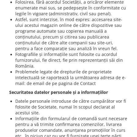
Folosirea, fără acordul Societății, a oricăror elemente
Iluminat festiv
enumerate mai sus, se pedepsește în conformitate cu
legile în vigoare (administrativ, civil sau penal).
Fotosenzori si Senzori de miscare
Astfel, sunt interzise, în mod expres: accesarea site-
Sina Magnetica Slim LIMBO
ului acestui magazin online de către dispozitive sau
programe automate sau copierea manuală a
Iluminat decorativ de Craciun
conținutului, precum și citirea sau publicarea
conținutului de către alte companii sau site-uri,
pentru a face comparație sau analiză în vreun fel.
Fotografiile și informațiile sunt folosite cu acordul
furnizorului, fie direct, fie prin reprezentanții săi din
România.
Problemele legate de drepturile de proprietate
intelectuală se raportează la următoarea adresa de e-
mail: de email de pe pagina de Contact
Securitatea datelor personale și a informațiilor
Datele personale introduse de către cumpărător vor fi
folosite de Societate, numai în scopul declarat al
acestui site.
Informațiile din formularul de comandă sunt necesare
pentru a vă trimite confirmarea comenzilor, livrarea
produselor comandate, anunțarea promoțiilor în curs
etc., în niciun caz nu vor fi furnizate unei terțe părți.