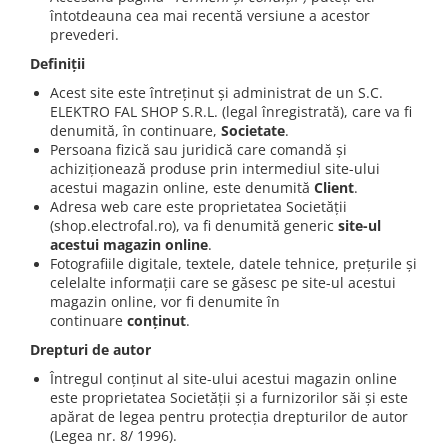
Iluminat industrial
Priza exterior
întotdeauna cea mai recentă versiune a acestor
Iluminat arhitectural
prevederi.
Lampadare
Definiții
Acest site este întreținut și administrat de un S.C.
Becuri LED Decor
ELEKTRO FAL SHOP S.R.L. (legal înregistrată), care va fi
Lampi de birou
denumită, în continuare,
Societate
.
Persoana fizică sau juridică care comandă și
Profil aluminiu
achiziționează produse prin intermediul site-ului
Tub LED
acestui magazin online, este denumită
Client
.
Adresa web care este proprietatea Societății
Becuri LED Smart
(shop.electrofal.ro), va fi denumită generic
site-ul
acestui magazin online
.
Becuri LED
Fotografiile digitale, textele, datele tehnice, prețurile și
Becuri LED cu filament
celelalte informații care se găsesc pe site-ul acestui
magazin online, vor fi denumite în
Corpuri de emergenta
continuare
conținut
.
Lustre LED
Drepturi de autor
Uncategorized
Întregul conținut al site-ului acestui magazin online
este proprietatea Societății și a furnizorilor săi și este
Aplica LED
apărat de legea pentru protecția drepturilor de autor
Profil banda LED
(Legea nr. 8/ 1996).