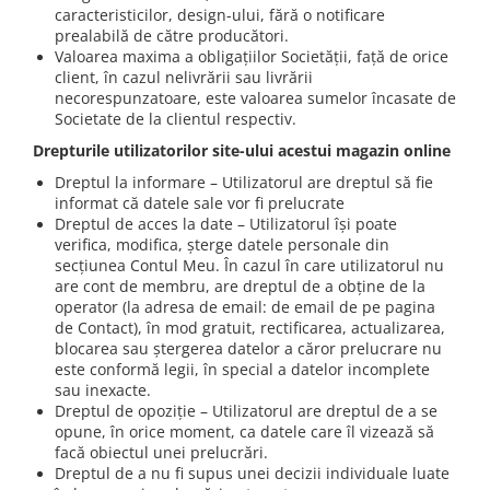
caracteristicilor, design-ului, fără o notificare
prealabilă de către producători.
Valoarea maxima a obligațiilor Societății, față de orice
client, în cazul nelivrării sau livrării
necorespunzatoare, este valoarea sumelor încasate de
Societate de la clientul respectiv.
Drepturile utilizatorilor site-ului acestui magazin online
Dreptul la informare – Utilizatorul are dreptul să fie
informat că datele sale vor fi prelucrate
Dreptul de acces la date – Utilizatorul își poate
verifica, modifica, șterge datele personale din
secțiunea Contul Meu. În cazul în care utilizatorul nu
are cont de membru, are dreptul de a obține de la
operator (la adresa de email: de email de pe pagina
de Contact), în mod gratuit, rectificarea, actualizarea,
blocarea sau ștergerea datelor a căror prelucrare nu
este conformă legii, în special a datelor incomplete
sau inexacte.
Dreptul de opoziție – Utilizatorul are dreptul de a se
opune, în orice moment, ca datele care îl vizează să
facă obiectul unei prelucrări.
Dreptul de a nu fi supus unei decizii individuale luate