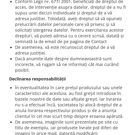
Conform Legii nr. 677/ 2001, beneficiați de dreptul de
acces, de intervenție asupra datelor, dreptul de a nu fi
supus unei decizii individuale și dreptul de a vă
adresa justiției. Totodată, aveți dreptul să vă opuneți
prelucrării datelor personale care vă privesc și să
solicitați ștergerea datelor. Pentru exercitarea acestor
drepturi, vă puteți adresa cu o cerere scrisă, datată și
semnată la de email de pe pagina de Contact
De asemenea, vă este recunoscut dreptul de a vă
adresa justiției.
Dacă anumite date despre dumneavoastră sunt
incorecte, vă rugam să ne informați cât mai curând
posibil.
Declinarea responsabilității
În eventualitatea în care prețul produsului sau unele
caracteristici ale acestuia, au fost greșit introduse în
bazele noastre de date sau afișate greșit, iar livrarea
nu s-a efectuat încă, societatea își alocă dreptul de a
anula livrarea respectivului produs și de a anunța
clientul în cel mai scurt timp despre eroarea apărută.
De asemenea, imaginile sunt prezentate pe site cu
titlu de exemplu, iar produsele livrate pot diferi de
imagini în orice mod, datorită modificării