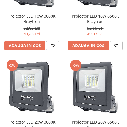
Iluminat festiv
Fotosenzori si Senzori de miscare
Proiector LED 10W 3000K
Proiector LED 10W 6500K
Braytron
Braytron
Sina Magnetica Slim LIMBO
52,03 Lei
52,55 Lei
Iluminat decorativ de Craciun
49,43 Lei
49,93 Lei
ADAUGA IN COS
ADAUGA IN COS
-5%
-5%
Proiector LED 20W 3000K
Proiector LED 20W 6500K