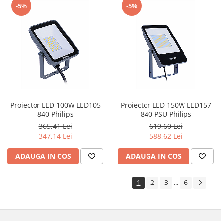
-5%
-5%
Proiector LED 100W LED105
Proiector LED 150W LED157
840 Philips
840 PSU Philips
365,41 Lei
619,60 Lei
347,14 Lei
588,62 Lei
ADAUGA IN COS
ADAUGA IN COS
1
2
3
6
...