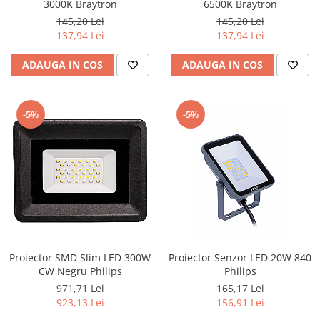
3000K Braytron
6500K Braytron
145,20 Lei
145,20 Lei
137,94 Lei
137,94 Lei
ADAUGA IN COS
ADAUGA IN COS
-5%
-5%
Proiector SMD Slim LED 300W
Proiector Senzor LED 20W 840
CW Negru Philips
Philips
971,71 Lei
165,17 Lei
923,13 Lei
156,91 Lei