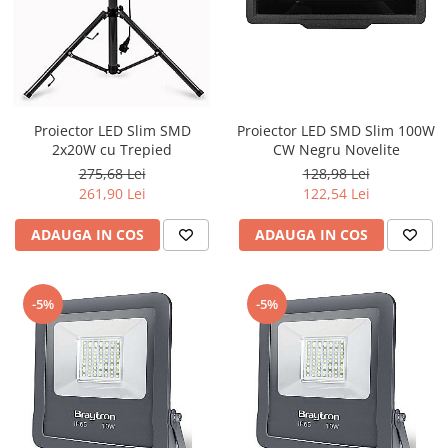
Iluminat industrial
Priza exterior
Iluminat arhitectural
Lampadare
Becuri LED Decor
Lampi de birou
Proiector LED Slim SMD
Proiector LED SMD Slim 100W
2x20W cu Trepied
CW Negru Novelite
Profil aluminiu
275,68 Lei
128,98 Lei
Tub LED
261,90 Lei
122,54 Lei
Becuri LED Smart
ADAUGA IN COS
ADAUGA IN COS
Becuri LED
Becuri LED cu filament
-5%
-5%
Corpuri de emergenta
Lustre LED
Uncategorized
Aplica LED
Profil banda LED