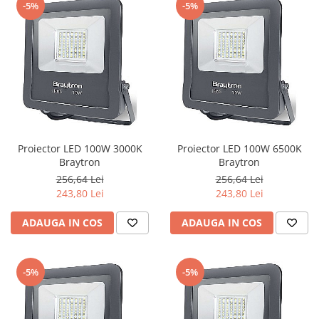
-5%
-5%
Proiector LED 100W 3000K
Proiector LED 100W 6500K
Braytron
Braytron
256,64 Lei
256,64 Lei
243,80 Lei
243,80 Lei
ADAUGA IN COS
ADAUGA IN COS
-5%
-5%