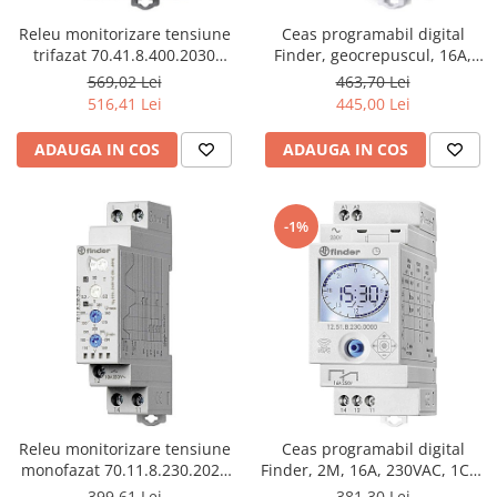
Iluminat industrial
Priza exterior
Releu monitorizare tensiune
Ceas programabil digital
Iluminat arhitectural
trifazat 70.41.8.400.2030
Finder, geocrepuscul, 16A,
Lampadare
Finder
1CO, NFC, 12.81.8.230.0000
569,02 Lei
463,70 Lei
Becuri LED Decor
516,41 Lei
445,00 Lei
Lampi de birou
ADAUGA IN COS
ADAUGA IN COS
Profil aluminiu
Tub LED
-1%
Becuri LED Smart
Becuri LED
Becuri LED cu filament
Corpuri de emergenta
Lustre LED
Uncategorized
Aplica LED
Releu monitorizare tensiune
Ceas programabil digital
monofazat 70.11.8.230.2022
Finder, 2M, 16A, 230VAC, 1CO,
Profil banda LED
Finder
30min, NFC, 12.51.8.230.0000
399,61 Lei
381,30 Lei