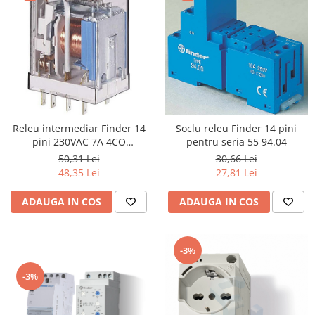
Releu intermediar Finder 14
Soclu releu Finder 14 pini
pini 230VAC 7A 4CO
pentru seria 55 94.04
55.34.8.230.0040
50,31 Lei
30,66 Lei
48,35 Lei
27,81 Lei
ADAUGA IN COS
ADAUGA IN COS
-3%
-3%