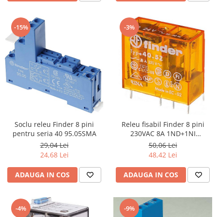
-15%
-3%
Soclu releu Finder 8 pini
Releu fisabil Finder 8 pini
pentru seria 40 95.05SMA
230VAC 8A 1ND+1NI
40.52.8.230.0000
29,04 Lei
50,06 Lei
24,68 Lei
48,42 Lei
ADAUGA IN COS
ADAUGA IN COS
-4%
-9%