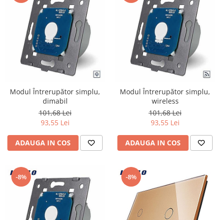
Modul Întrerupător simplu,
Modul Întrerupător simplu,
dimabil
wireless
101,68 Lei
101,68 Lei
93,55 Lei
93,55 Lei
ADAUGA IN COS
ADAUGA IN COS
-8%
-8%