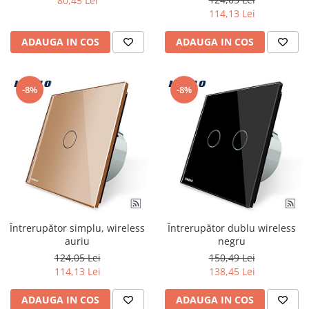
80,45 Lei
Iluminat festiv
114,13 Lei
Fotosenzori si Senzori de miscare
ADAUGA IN COS
ADAUGA IN COS
Sina Magnetica Slim LIMBO
Iluminat decorativ de Craciun
-8%
-8%
Întrerupător simplu, wireless
Întrerupător dublu wireless
auriu
negru
124,05 Lei
150,49 Lei
114,13 Lei
138,45 Lei
ADAUGA IN COS
ADAUGA IN COS