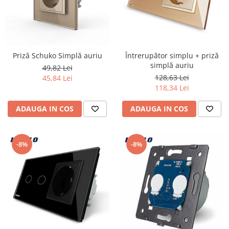
Priză Schuko Simplă auriu
Întrerupător simplu + priză
simplă auriu
49,82 Lei
128,63 Lei
45,84 Lei
118,34 Lei
ADAUGA IN COS
ADAUGA IN COS
-8%
-8%