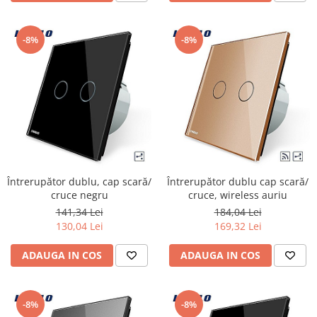
-8%
-8%
Întrerupător dublu, cap scară/
Întrerupător dublu cap scară/
cruce negru
cruce, wireless auriu
141,34 Lei
184,04 Lei
130,04 Lei
169,32 Lei
ADAUGA IN COS
ADAUGA IN COS
-8%
-8%