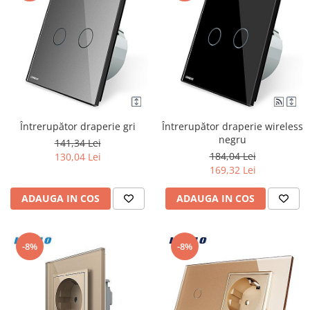
Întrerupător draperie gri
Întrerupător draperie wireless
negru
141,34 Lei
184,04 Lei
130,04 Lei
169,32 Lei
ADAUGA IN COS
ADAUGA IN COS
-8%
-8%