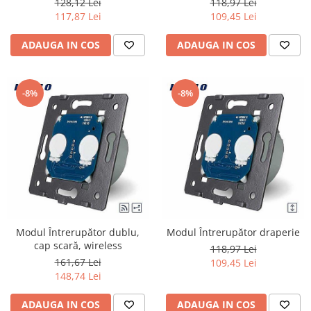
128,12 Lei
118,97 Lei
117,87 Lei
109,45 Lei
ADAUGA IN COS
ADAUGA IN COS
-8%
-8%
Modul Întrerupător dublu,
Modul Întrerupător draperie
cap scară, wireless
118,97 Lei
161,67 Lei
109,45 Lei
148,74 Lei
ADAUGA IN COS
ADAUGA IN COS