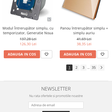
Modul Întrerupător simplu, cu
Panou întrerupător simplu +
temporizator, Generatie Noua
simplu auriu
137,28 Lei
41,69 Lei
126,30 Lei
38,35 Lei
ADAUGA IN COS
ADAUGA IN COS
1
2
3
35
...
NEWSLETTER
Nu rata ofertele si promotiile noastre