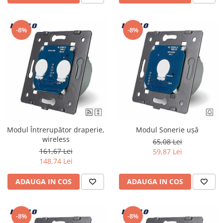
-8%
-8%
Modul Întrerupător draperie,
Modul Sonerie uşă
wireless
65,08 Lei
161,67 Lei
59,87 Lei
148,74 Lei
ADAUGA IN COS
ADAUGA IN COS
-8%
-8%