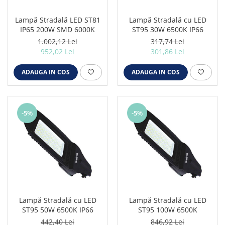
Lampă Stradală LED ST81
Lampă Stradală cu LED
IP65 200W SMD 6000K
ST95 30W 6500K IP66
1.002,12 Lei
317,74 Lei
952,02 Lei
301,86 Lei
ADAUGA IN COS
ADAUGA IN COS
-5%
-5%
Lampă Stradală cu LED
Lampă Stradală cu LED
ST95 50W 6500K IP66
ST95 100W 6500K
442,40 Lei
846,92 Lei