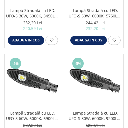
Iluminat industrial
Iluminat arhitectural
Lampă Stradală cu LED,
Lampă Stradală cu LED,
UFO-S 30W, 6000K, 3450LM,
UFO-S 50W, 6000K, 5750LM,
Lampadare
IP65
IP65
232,20 Lei
244,42 Lei
Becuri LED Decor
220,59 Lei
232,20 Lei
Lampi de birou
ADAUGA IN COS
ADAUGA IN COS
Profil aluminiu
Tub LED
Becuri LED Smart
-5%
-5%
Becuri LED
Becuri LED cu filament
Corpuri de emergenta
Lustre LED
Uncategorized
Lampă Stradală cu LED,
Lampă Stradală cu LED,
Aplica LED
UFO-S 60W, 6000K, 6900LM,
UFO-S 80W, 6000K, 9200LM,
IP65
IP65
Profil banda LED
287,20 Lei
525,51 Lei