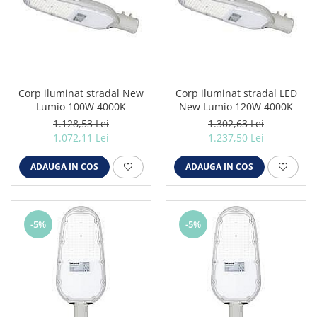
Corp iluminat stradal New
Corp iluminat stradal LED
Lumio 100W 4000K
New Lumio 120W 4000K
1.128,53 Lei
1.302,63 Lei
1.072,11 Lei
1.237,50 Lei
ADAUGA IN COS
ADAUGA IN COS
-5%
-5%