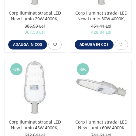
Corp iluminat stradal LED
Corp iluminat stradal LED
New Lumio 20W 4000K,
New Lumio 30W 4000K,
Solentis
Solentis
386,93 Lei
451,41 Lei
367,58 Lei
428,84 Lei
ADAUGA IN COS
ADAUGA IN COS
-5%
-5%
Corp iluminat stradal LED
Corp iluminat stradal LED
New Lumio 45W 4000K,
New Lumio 60W 4000K
Solentis
612,64 Lei
741,61 Lei