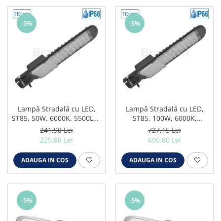
-5%
-5%
Lampă Stradală cu LED,
Lampă Stradală cu LED,
ST85, 50W, 6000K, 5500LM,
ST85, 100W, 6000K,
IP66
11000LM, IP66
241,98 Lei
727,15 Lei
229,88 Lei
690,80 Lei
ADAUGA IN COS
ADAUGA IN COS
-5%
-5%