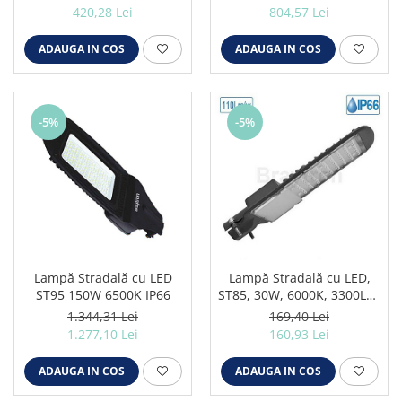
420,28 Lei
804,57 Lei
ADAUGA IN COS
ADAUGA IN COS
-5%
-5%
Lampă Stradală cu LED
Lampă Stradală cu LED,
ST95 150W 6500K IP66
ST85, 30W, 6000K, 3300LM,
IP66
1.344,31 Lei
169,40 Lei
1.277,10 Lei
160,93 Lei
ADAUGA IN COS
ADAUGA IN COS