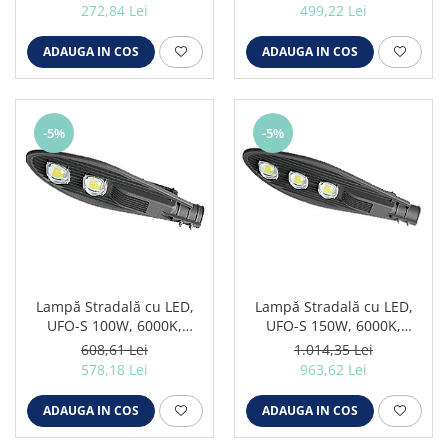
272,84 Lei
499,22 Lei
Iluminat festiv
Fotosenzori si Senzori de miscare
ADAUGA IN COS
ADAUGA IN COS
Sina Magnetica Slim LIMBO
Iluminat decorativ de Craciun
-5%
-5%
Lampă Stradală cu LED,
Lampă Stradală cu LED,
UFO-S 100W, 6000K,
UFO-S 150W, 6000K,
11500LM, IP65
17250LM, IP65
608,61 Lei
1.014,35 Lei
578,18 Lei
963,62 Lei
ADAUGA IN COS
ADAUGA IN COS