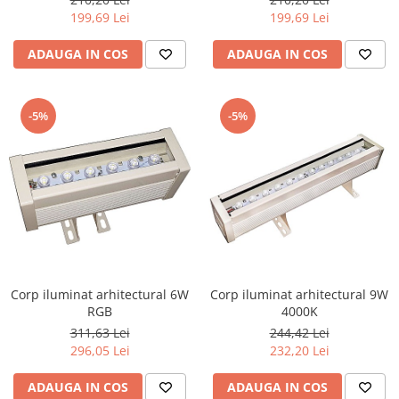
Iluminat festiv
199,69 Lei
199,69 Lei
Fotosenzori si Senzori de miscare
ADAUGA IN COS
ADAUGA IN COS
Sina Magnetica Slim LIMBO
Iluminat decorativ de Craciun
-5%
-5%
Corp iluminat arhitectural 6W
Corp iluminat arhitectural 9W
RGB
4000K
311,63 Lei
244,42 Lei
296,05 Lei
232,20 Lei
ADAUGA IN COS
ADAUGA IN COS