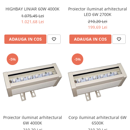
Iluminat industrial
Priza exterior
HIGHBAY LINIAR 60W 4000K
Proiector iluminat arhitectural
Iluminat arhitectural
LED 6W 2700K
1.075,45 Lei
Lampadare
210,20 Lei
1.021,68 Lei
Becuri LED Decor
199,69 Lei
Lampi de birou
ADAUGA IN COS
ADAUGA IN COS
Profil aluminiu
Tub LED
-5%
-5%
Becuri LED Smart
Becuri LED
Becuri LED cu filament
Corpuri de emergenta
Lustre LED
Uncategorized
Aplica LED
Proiector iluminat arhitectural
Corp iluminat arhitectural 6W
6W 4000K
6500K
Profil banda LED
210,20 Lei
210,20 Lei