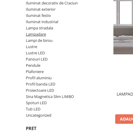
Iluminat industrial
Iluminat decorativ de Craciun
Priza exterior
Iluminat arhitectural
Iluminat exterior
Iluminat festiv
Lampadare
Iluminat industrial
Becuri LED Decor
Lampa stradala
Lampadare
Lampi de birou
Lampi de birou
Profil aluminiu
Lustre
Lustre LED
Tub LED
Panouri LED
Becuri LED Smart
Pendule
Plafoniere
Becuri LED
Profil aluminiu
Becuri LED cu filament
Profil banda LED
Proiectoare LED
Corpuri de emergenta
LAMPAD
Sina Magnetica Slim LIMBO
Lustre LED
Spoturi LED
Tub LED
Uncategorized
Uncategorized
ADAUG
Aplica LED
PRET
Profil banda LED