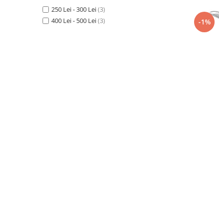
Iluminat festiv
250 Lei - 300 Lei
(3)
400 Lei - 500 Lei
(3)
-1%
Fotosenzori si Senzori de miscare
Sina Magnetica Slim LIMBO
Iluminat decorativ de Craciun