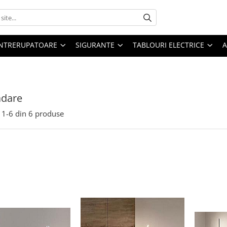
 INTRERUPATOARE
SIGURANTE
TABLOURI ELECTRICE
A
dare
1-
6
din
6
produse