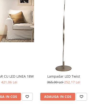
R CU LED LINEA 18W
Lampadar LED Twist
421,06 Lei
365,00 Lei
252,17 Lei
GA IN COS
ADAUGA IN COS