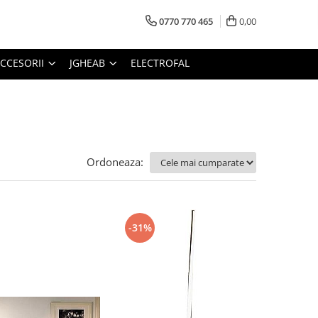
0770 770 465
0,00
CCESORII
JGHEAB
ELECTROFAL
Ordoneaza:
-31%