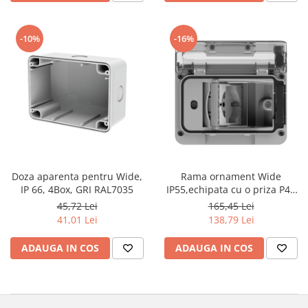
-10%
-16%
Doza aparenta pentru Wide,
Rama ornament Wide
IP 66, 4Box, GRI RAL7035
IP55,echipata cu o priza P40
(Schuko-Bipasso),3module,
45,72 Lei
165,45 Lei
4Box, GRI RAL7035
41,01 Lei
138,79 Lei
ADAUGA IN COS
ADAUGA IN COS