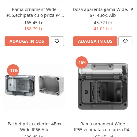
Iluminat industrial
Priza exterior
Rama ornament Wide
Doza aparenta gama Wide, IP
Iluminat arhitectural
IP55,echipata cu o priza P40
67, 4Box, Alb
Lampadare
(Schuko-Bipasso),3module,
165,45 Lei
45,72 Lei
4Box, Alb
Becuri LED Decor
138,79 Lei
41,01 Lei
Lampi de birou
ADAUGA IN COS
ADAUGA IN COS
Profil aluminiu
Tub LED
-16%
Becuri LED Smart
-11%
Becuri LED
Becuri LED cu filament
Corpuri de emergenta
Lustre LED
Uncategorized
Aplica LED
Pachet priza exterior 4Box
Rama ornament Wide
Wide IP66 Alb
IP55,echipata cu o priza P40
Profil banda LED
(Schuko-Bipasso),3module,
200,45 Lei
165,45 Lei