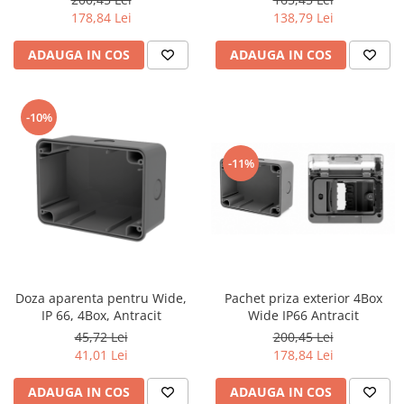
4Box, Antracit
Iluminat festiv
178,84 Lei
138,79 Lei
Fotosenzori si Senzori de miscare
ADAUGA IN COS
ADAUGA IN COS
Sina Magnetica Slim LIMBO
Iluminat decorativ de Craciun
-10%
-11%
Doza aparenta pentru Wide,
Pachet priza exterior 4Box
IP 66, 4Box, Antracit
Wide IP66 Antracit
45,72 Lei
200,45 Lei
41,01 Lei
178,84 Lei
ADAUGA IN COS
ADAUGA IN COS