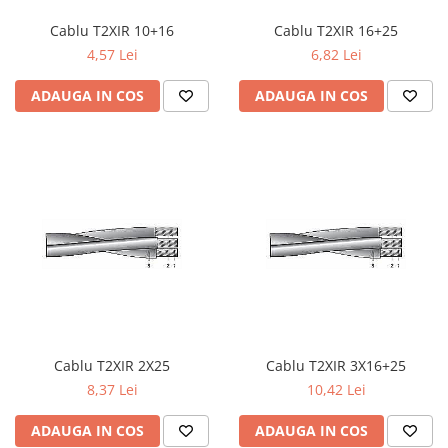
Iluminat industrial
Priza exterior
Cablu T2XIR 10+16
Cablu T2XIR 16+25
Iluminat arhitectural
4,57 Lei
6,82 Lei
Lampadare
Becuri LED Decor
ADAUGA IN COS
ADAUGA IN COS
Lampi de birou
Profil aluminiu
Tub LED
Becuri LED Smart
Becuri LED
Becuri LED cu filament
Corpuri de emergenta
Lustre LED
Cablu T2XIR 2X25
Cablu T2XIR 3X16+25
Uncategorized
8,37 Lei
10,42 Lei
Aplica LED
ADAUGA IN COS
ADAUGA IN COS
Profil banda LED