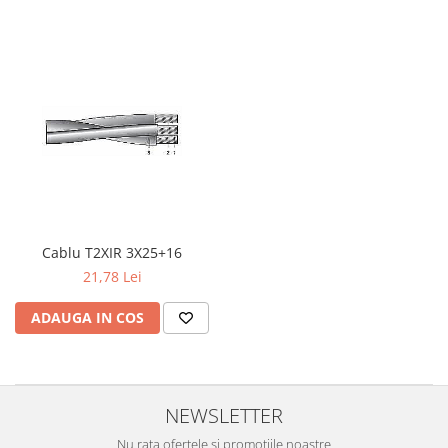
Iluminat festiv
Fotosenzori si Senzori de miscare
Sina Magnetica Slim LIMBO
Iluminat decorativ de Craciun
Cablu T2XIR 3X25+16
21,78 Lei
ADAUGA IN COS
NEWSLETTER
Nu rata ofertele si promotiile noastre