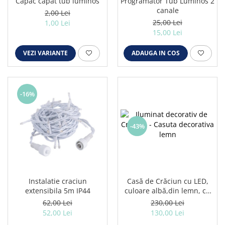
Capac capat tub luminos
Programator Tub Luminos 2
canale
2,00 Lei
25,00 Lei
1,00 Lei
15,00 Lei
VEZI VARIANTE
ADAUGA IN COS
-16%
-43%
Instalatie craciun
Casă de Crăciun cu LED,
extensibila 5m IP44
culoare albă,din lemn, cu
baterii
62,00 Lei
230,00 Lei
52,00 Lei
130,00 Lei