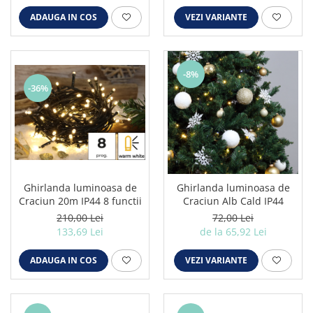
Iluminat festiv
VEZI VARIANTE
ADAUGA IN COS
Fotosenzori si Senzori de miscare
Sina Magnetica Slim LIMBO
-8%
Iluminat decorativ de Craciun
-36%
Ghirlanda luminoasa de
Ghirlanda luminoasa de
Craciun 20m IP44 8 functii
Craciun Alb Cald IP44
210,00 Lei
72,00 Lei
133,69 Lei
de la 65,92 Lei
ADAUGA IN COS
VEZI VARIANTE