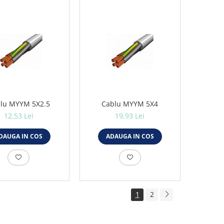
lu MYYM 5X2.5
Cablu MYYM 5X4
12,53 Lei
19,93 Lei
DAUGA IN COS
ADAUGA IN COS
1
2