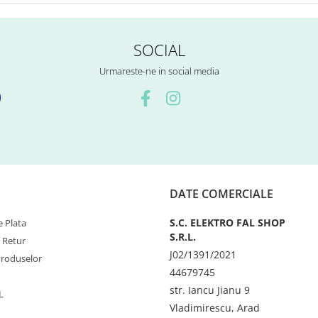
SOCIAL
Urmareste-ne in social media
DATE COMERCIALE
S.C. ELEKTRO FAL SHOP
 Plata
S.R.L.
e Retur
J02/1391/2021
Produselor
44679745
str. Iancu Jianu 9
L
Vladimirescu, Arad