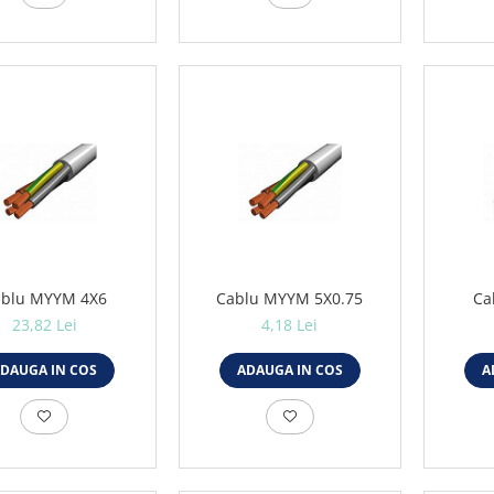
blu MYYM 4X6
Cablu MYYM 5X0.75
Ca
23,82 Lei
4,18 Lei
DAUGA IN COS
ADAUGA IN COS
A