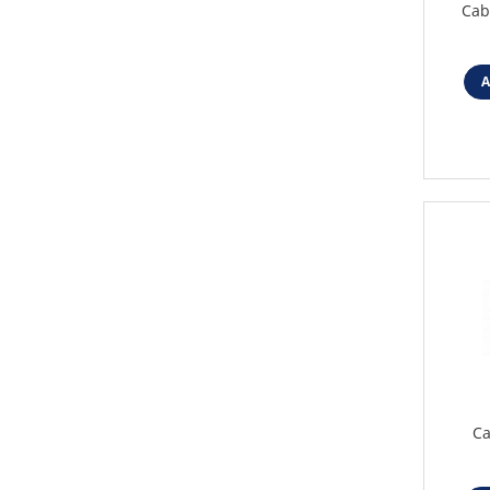
Cab
Iluminat festiv
Fotosenzori si Senzori de miscare
A
Sina Magnetica Slim LIMBO
Iluminat decorativ de Craciun
Ca