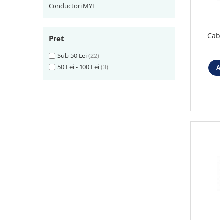
Iluminat industrial
Conductori MYF
Iluminat arhitectural
Lampadare
Cab
Pret
Becuri LED Decor
Sub 50 Lei
(22)
Lampi de birou
50 Lei - 100 Lei
(3)
A
Profil aluminiu
Tub LED
Becuri LED Smart
Becuri LED
Becuri LED cu filament
Corpuri de emergenta
Lustre LED
Uncategorized
Aplica LED
Profil banda LED