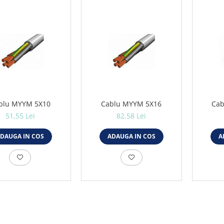
blu MYYM 5X10
Cablu MYYM 5X16
Cab
51,55 Lei
82,58 Lei
DAUGA IN COS
ADAUGA IN COS
A