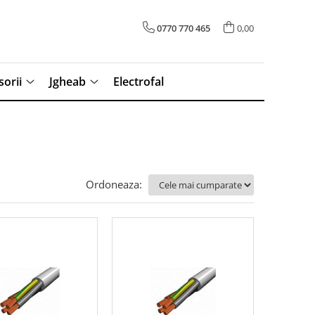
0770 770 465
0,00
sorii
Jgheab
Electrofal
Ordoneaza: