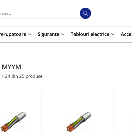
trerupatoare
Sigurante
Tablouri electrice
Acce
u MYYM
1-
24
din
25
produse