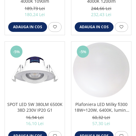
4000K 1090lm
4000K 1200lm
189,73 Lei
244,66 Lei
180,24 Lei
232,43 Lei
ADAUGA IN COS
ADAUGA IN COS
-5%
-5%
SPOT LED 5W 380LM 6500K
Plafoniera LED Milky fi300
38D 230V IP20 G1
18W=120W, 6400K, lumina
rece
16,94 Lei
60,32 Lei
16,10 Lei
57,30 Lei
ADAUGA IN COS
ADAUGA IN COS