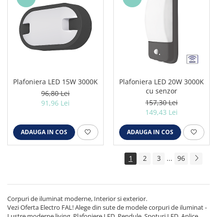
Plafoniera LED 15W 3000K
Plafoniera LED 20W 3000K
cu senzor
96,80 Lei
157,30 Lei
91,96 Lei
149,43 Lei
ADAUGA IN COS
ADAUGA IN COS
1
2
3
...
96
Corpuri de iluminat moderne, Interior si exterior.
Vezi Oferta Electro FAL! Alege din sute de modele corpuri de iluminat -
Lustre moderne living, Plafoniere LED, Pendule, Spoturi LED, Aplice