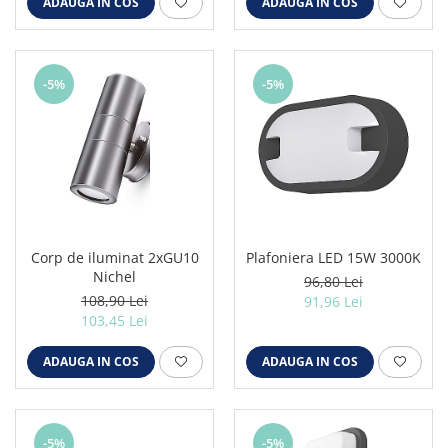
ADAUGA IN COS
ADAUGA IN COS
-5%
-5%
Corp de iluminat 2xGU10
Plafoniera LED 15W 3000K
Nichel
96,80 Lei
108,90 Lei
91,96 Lei
103,45 Lei
ADAUGA IN COS
ADAUGA IN COS
-5%
-5%