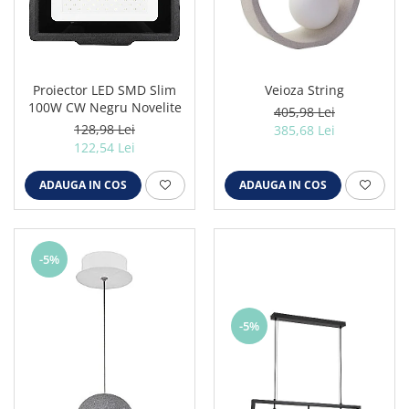
Iluminat festiv
Fotosenzori si Senzori de miscare
Sina Magnetica Slim LIMBO
Proiector LED SMD Slim
Veioza String
Iluminat decorativ de Craciun
100W CW Negru Novelite
405,98 Lei
128,98 Lei
385,68 Lei
122,54 Lei
ADAUGA IN COS
ADAUGA IN COS
-5%
-5%