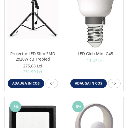
Iluminat industrial
Iluminat arhitectural
Lampadare
Becuri LED Decor
Lampi de birou
Profil aluminiu
Tub LED
Proiector LED Slim SMD
LED Glob Mini G45
2x20W cu Trepied
11,47 Lei
Becuri LED Smart
275,68 Lei
Becuri LED
261,90 Lei
Becuri LED cu filament
ADAUGA IN COS
ADAUGA IN COS
Corpuri de emergenta
Lustre LED
Uncategorized
-5%
-5%
Aplica LED
Profil banda LED