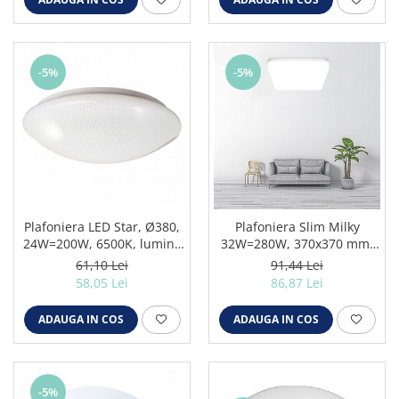
-5%
-5%
Plafoniera LED Star, Ø380,
Plafoniera Slim Milky
24W=200W, 6500K, lumina
32W=280W, 370x370 mm,
rece
6500K, lumina rece
61,10 Lei
91,44 Lei
58,05 Lei
86,87 Lei
ADAUGA IN COS
ADAUGA IN COS
-5%