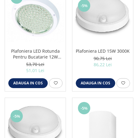
-5%
Plafoniera LED Rotunda
Plafoniera LED 15W 3000K
Pentru Bucatarie 12W
90,75 Lei
6500K
53,70 Lei
86,22 Lei
51,01 Lei
ADAUGA IN COS
ADAUGA IN COS
-5%
-5%