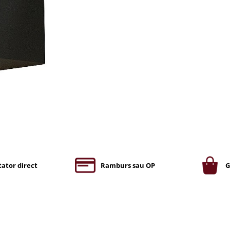
ator direct
Ramburs sau OP
G