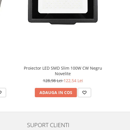
-5%
Proiector LED SMD Slim 100W CW Negru
Novelite
4
128,98 Lei
122,54 Lei
ADAUGA IN COS
AD
SUPORT CLIENTI