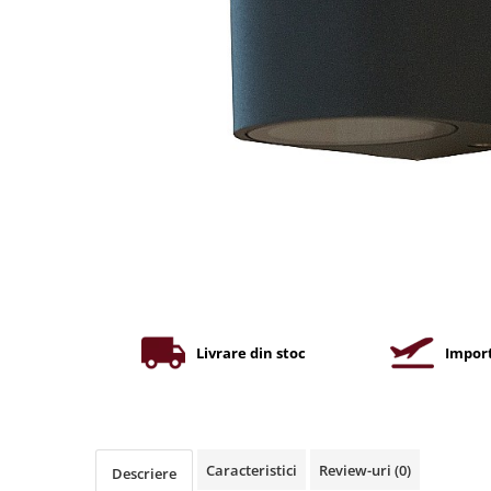
Iluminat industrial
Priza exterior
Iluminat arhitectural
Lampadare
Becuri LED Decor
Lampi de birou
Profil aluminiu
Tub LED
Becuri LED Smart
Becuri LED
Becuri LED cu filament
Corpuri de emergenta
Livrare din stoc
Import
Lustre LED
Uncategorized
Aplica LED
Caracteristici
Review-uri
(0)
Descriere
Profil banda LED