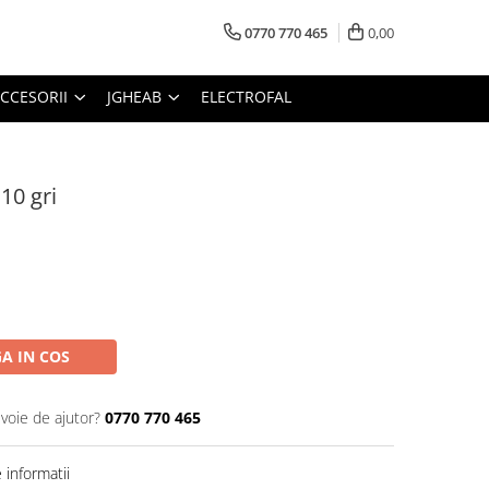
0770 770 465
0,00
CCESORII
JGHEAB
ELECTROFAL
10 gri
A IN COS
evoie de ajutor?
0770 770 465
informatii