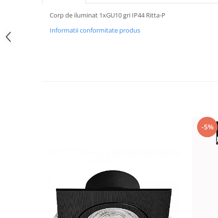
Iluminat festiv
Corp de iluminat 1xGU10 gri IP44 Ritta-P
Fotosenzori si Senzori de miscare
Informatii conformitate produs
Sina Magnetica Slim LIMBO
Iluminat decorativ de Craciun
-5%