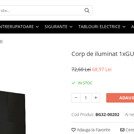
 INTRERUPATOARE
SIGURANTE
TABLOURI ELECTRICE
A
ri
Corp de iluminat 1xGU
72,60 Lei
68,97 Lei
IN STOC
ADAUG
Cod Produs:
BG32-00202
Ai n
Adauga la Favorite
Cere 