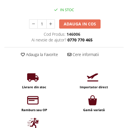
Iluminat industrial
Priza exterior
Iluminat arhitectural
IN STOC
Lampadare
ADAUGA IN COS
Becuri LED Decor
Cod Produs:
146006
Lampi de birou
Ai nevoie de ajutor?
0770 770 465
Profil aluminiu
Tub LED
Adauga la Favorite
Cere informatii
Becuri LED Smart
Becuri LED
Becuri LED cu filament
Livrare din stoc
Importator direct
Corpuri de emergenta
Lustre LED
Uncategorized
Ramburs sau OP
Gamă variată
Aplica LED
Profil banda LED