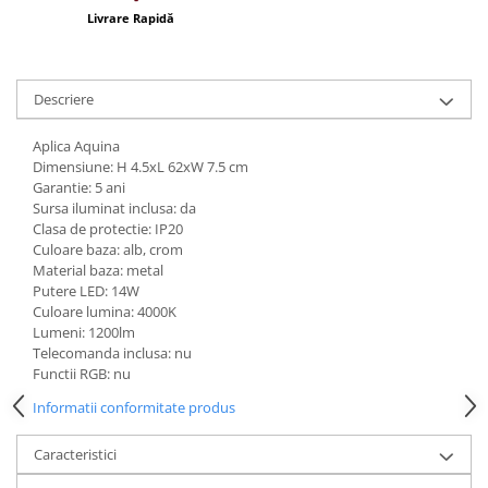
Iluminat festiv
Livrare Rapidă
Fotosenzori si Senzori de miscare
Sina Magnetica Slim LIMBO
Descriere
Iluminat decorativ de Craciun
Aplica Aquina
Dimensiune: H 4.5xL 62xW 7.5 cm
Garantie: 5 ani
Sursa iluminat inclusa: da
Clasa de protectie: IP20
Culoare baza: alb, crom
Material baza: metal
Putere LED: 14W
Culoare lumina: 4000K
Lumeni: 1200lm
Telecomanda inclusa: nu
Functii RGB: nu
Informatii conformitate produs
Caracteristici