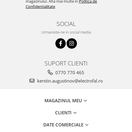
magazinului. Afla mai multe in
Politica de
Iluminat festiv
Confidentialitate
Fotosenzori si Senzori de miscare
SOCIAL
Sina Magnetica Slim LIMBO
Urmareste-ne in social media
Iluminat decorativ de Craciun
SUPORT CLIENTI
0770 770 465
kerstin.augustinov@electrofal.ro
MAGAZINUL MEU
CLIENTI
DATE COMERCIALE