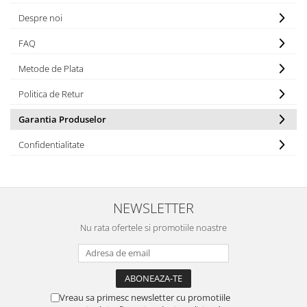
Iluminat industrial
Priza exterior
Despre noi
Iluminat arhitectural
Lampadare
FAQ
Becuri LED Decor
Metode de Plata
Lampi de birou
Politica de Retur
Profil aluminiu
Garantia Produselor
Tub LED
Confidentialitate
Becuri LED Smart
Becuri LED
Becuri LED cu filament
NEWSLETTER
Corpuri de emergenta
Nu rata ofertele si promotiile noastre
Lustre LED
Uncategorized
Aplica LED
Profil banda LED
Vreau sa primesc newsletter cu promotiile