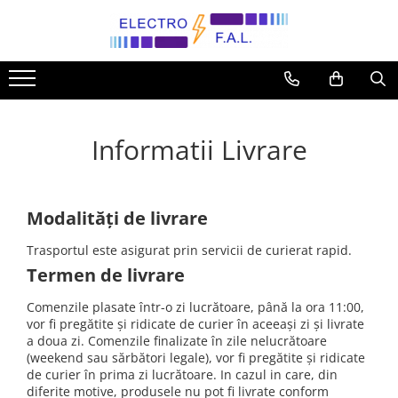
Corpuri de iluminat
Cabluri
Prize si intrerupatoare
Sigurante
Tablouri electrice
Accesorii
Jgheab
Proiectoare LED
Cablu AC2XABY
Aparataj aparent
Sigurante Schneider
Tablouri metalice modulare ST
Stalpi stradali
Jgheab Plastic
Aplice interioare
Cablu CYABY
Gewiss
Curba C
Tablouri metalice modulare PT
Relee
NR2E
Informatii Livrare
Aparataj modular
Curba B
Pendule
Cablu CYYF
Tablouri aparente PT
Descarcatoare supratensiune
Jgheab tip sârmă
Sigurante Hager
Gewiss
Lustre
Cablu MYYM
Tablouri PT Hager
Senzor crepuscular
Panasonic Thea Modular
Siguranta Curba B
Tablouri PT Schneider
Spoturi LED
Cablu N2XH
Scule si accesorii
Modalități de livrare
TEM - GAMA MODUL
Siguranta Curba C
Tablouri electrice Hager IP54/IP66
Plafoniere
Cablu NHXH
Conectica
Livolo modular
Tablouri plastic incastrate
Trasportul este asigurat prin servicii de curierat rapid.
Iluminat exterior
Cablu T2XIR
Accesorii priza de pamant
Btcino Living Now
Termen de livrare
Tablouri multimedia
Panouri LED
Conductori FY
Tuburi flexibile si rigide
Legrand
Comenzile plasate într-o zi lucrătoare, până la ora 11:00,
Aparataj clasic
Corpuri liniare LED
Conductori MYF
Acesorii Milwaukee
vor fi pregătite și ridicate de curier în aceeași zi și livrate
Schneider Asfora
a doua zi. Comenzile finalizate în zile nelucrătoare
Iluminat banda LED
Cablu RV-K
Milwaukee- Packout
(weekend sau sărbători legale), vor fi pregătite și ridicate
Livolo
Lampa stradala
de curier în prima zi lucrătoare. In cazul in care, din
Legrand New Suno
diferite motive, produsele nu pot fi livrate conform