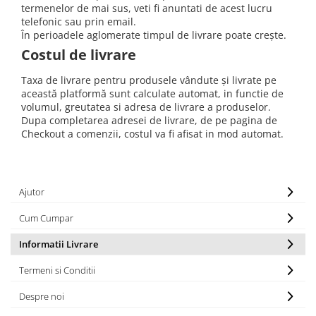
Iluminat industrial
termenelor de mai sus, veti fi anuntati de acest lucru
Priza exterior
telefonic sau prin email.
Iluminat arhitectural
În perioadele aglomerate timpul de livrare poate crește.
Lampadare
Costul de livrare
Becuri LED Decor
Taxa de livrare pentru produsele vândute și livrate pe
Lampi de birou
această platformă sunt calculate automat, in functie de
volumul, greutatea si adresa de livrare a produselor.
Profil aluminiu
Dupa completarea adresei de livrare, de pe pagina de
Tub LED
Checkout a comenzii, costul va fi afisat in mod automat.
Becuri LED Smart
Becuri LED
Ajutor
Becuri LED cu filament
Cum Cumpar
Corpuri de emergenta
Lustre LED
Informatii Livrare
Uncategorized
Termeni si Conditii
Aplica LED
Despre noi
Profil banda LED