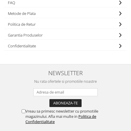
FAQ
Iluminat festiv
Metode de Plata
Fotosenzori si Senzori de miscare
Sina Magnetica Slim LIMBO
Politica de Retur
Iluminat decorativ de Craciun
Garantia Produselor
Confidentialitate
NEWSLETTER
Nu rata ofertele si promotiile noastre
Vreau sa primesc newsletter cu promotiile
magazinului. Afla mai multe in
Politica de
Confidentialitate