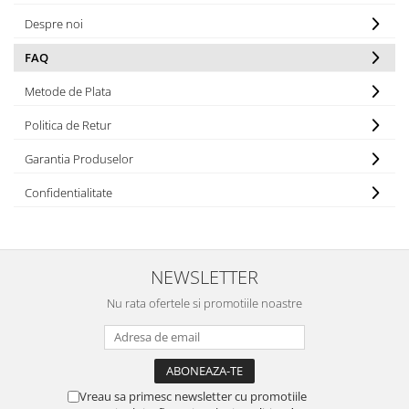
Iluminat industrial
Priza exterior
Despre noi
Iluminat arhitectural
Lampadare
FAQ
Becuri LED Decor
Metode de Plata
Lampi de birou
Politica de Retur
Profil aluminiu
Garantia Produselor
Tub LED
Confidentialitate
Becuri LED Smart
Becuri LED
Becuri LED cu filament
NEWSLETTER
Corpuri de emergenta
Nu rata ofertele si promotiile noastre
Lustre LED
Uncategorized
Aplica LED
Profil banda LED
Vreau sa primesc newsletter cu promotiile