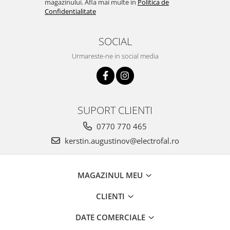
magazinului. Afla mai multe in
Politica de
Iluminat festiv
Confidentialitate
Fotosenzori si Senzori de miscare
SOCIAL
Sina Magnetica Slim LIMBO
Urmareste-ne in social media
Iluminat decorativ de Craciun
SUPORT CLIENTI
0770 770 465
kerstin.augustinov@electrofal.ro
MAGAZINUL MEU
CLIENTI
DATE COMERCIALE