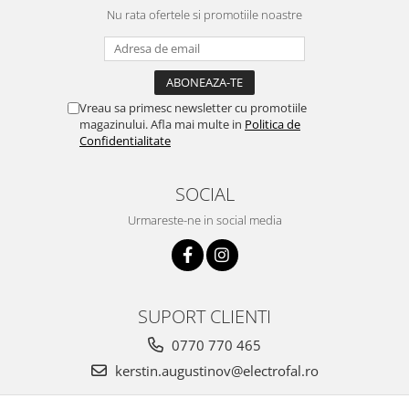
Nu rata ofertele si promotiile noastre
Iluminat festiv
Fotosenzori si Senzori de miscare
Sina Magnetica Slim LIMBO
Iluminat decorativ de Craciun
Vreau sa primesc newsletter cu promotiile
magazinului. Afla mai multe in
Politica de
Confidentialitate
SOCIAL
Urmareste-ne in social media
SUPORT CLIENTI
0770 770 465
kerstin.augustinov@electrofal.ro