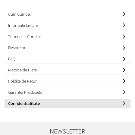
Iluminat industrial
Priza exterior
Iluminat arhitectural
Cum Cumpar
Lampadare
Informatii Livrare
Becuri LED Decor
Termeni si Conditii
Lampi de birou
Profil aluminiu
Despre noi
Tub LED
FAQ
Becuri LED Smart
Metode de Plata
Becuri LED
Politica de Retur
Becuri LED cu filament
Garantia Produselor
Corpuri de emergenta
Lustre LED
Confidentialitate
Uncategorized
Aplica LED
NEWSLETTER
Profil banda LED