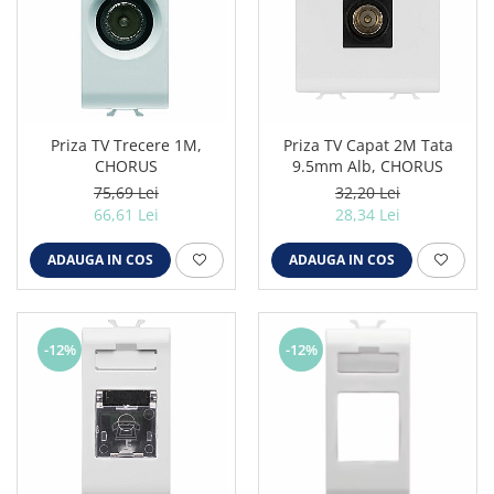
Priza TV Trecere 1M,
Priza TV Capat 2M Tata
CHORUS
9.5mm Alb, CHORUS
75,69 Lei
32,20 Lei
66,61 Lei
28,34 Lei
ADAUGA IN COS
ADAUGA IN COS
-12%
-12%