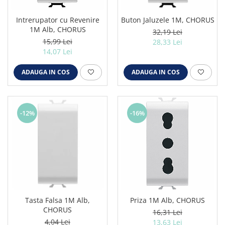
Intrerupator cu Revenire
Buton Jaluzele 1M, CHORUS
1M Alb, CHORUS
32,19 Lei
15,99 Lei
28,33 Lei
14,07 Lei
ADAUGA IN COS
ADAUGA IN COS
-12%
-16%
Tasta Falsa 1M Alb,
Priza 1M Alb, CHORUS
CHORUS
16,31 Lei
4,04 Lei
13,63 Lei