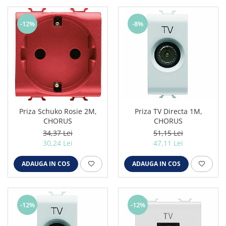
-12%
-8%
Priza Schuko Rosie 2M,
Priza TV Directa 1M,
CHORUS
CHORUS
34,37 Lei
51,15 Lei
30,24 Lei
47,11 Lei
ADAUGA IN COS
ADAUGA IN COS
-12%
-12%