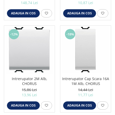
148,74 Lei
10,87 Lei
Iluminat festiv
Fotosenzori si Senzori de miscare
ADAUGA IN COS
ADAUGA IN COS
Sina Magnetica Slim LIMBO
Iluminat decorativ de Craciun
-12%
-18%
Intrerupator 2M Alb,
Intrerupator Cap Scara 16A
CHORUS
1M Alb, CHORUS
15,86 Lei
14,44 Lei
13,96 Lei
11,77 Lei
ADAUGA IN COS
ADAUGA IN COS