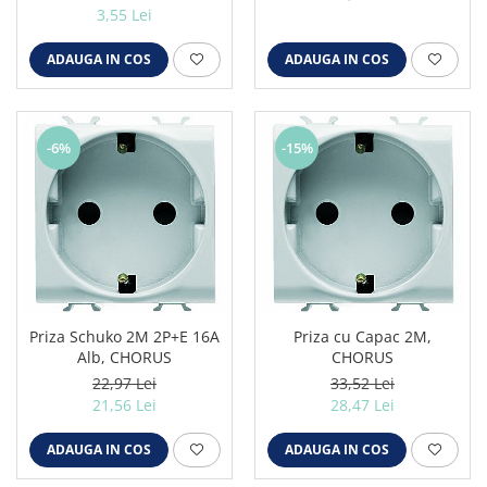
3,55 Lei
ADAUGA IN COS
ADAUGA IN COS
-6%
-15%
Priza Schuko 2M 2P+E 16A
Priza cu Capac 2M,
Alb, CHORUS
CHORUS
22,97 Lei
33,52 Lei
21,56 Lei
28,47 Lei
ADAUGA IN COS
ADAUGA IN COS