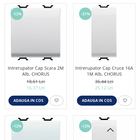
-12%
-31%
Intrerupator Cap Scara 2M
Intrerupator Cap Cruce 16A
Alb, CHORUS
1M Alb, CHORUS
18,61 Lei
36,44 Lei
16,37 Lei
25,12 Lei
ADAUGA IN COS
ADAUGA IN COS
-12%
-12%