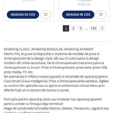
9,86 Lei
ADAUGA IN COS
ADAUGA IN COS
1
2
3
...
143
APARATAJ CLASIC, APARATAJ MODULAR, APARATAJ APARENT
Electro FAL iti pune la dispozitie o multime de modele de prize si
intrerupatoare de la design clasic alb sau in culori pana la design
modern din sticla securizata. De la intrerupatoare mecanice pana la
intrerupatoare cu touch. Prize si intrerupatoare, prize date, prize USB,
prize media, TV, etc.
De asemenea in Oferta noastra gasesti si sistemele de aparataj pentru
Casa Smart (Casa Inteligenta). Prize si intrerupatoarele wireless, ZigBee
cu control din aplicatie sau cu ajutorul asistentului virtual Alexa prin
diferite hub-uri si senzori de lumina si sunet.
Poti opta pentru aparataj clasic sau modular sau aparataj aparent
pentru zonele cu finisajul deja terminat!
Alege din produsele Schneider Electric, Gewiss, Panasonic, Legrand sau
Livolo cu o calitate superioara!