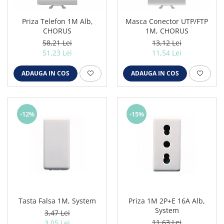
Priza Telefon 1M Alb,
Masca Conector UTP/FTP
CHORUS
1M, CHORUS
58,21 Lei
13,12 Lei
51,23 Lei
11,54 Lei
ADAUGA IN COS
ADAUGA IN COS
-12%
-15%
Tasta Falsa 1M, System
Priza 1M 2P+E 16A Alb,
System
3,47 Lei
11,63 Lei
3,05 Lei