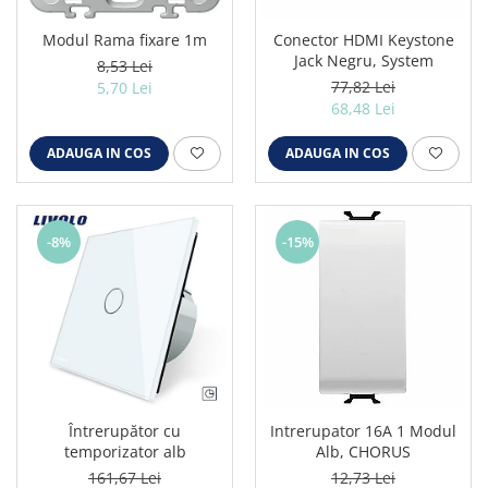
Iluminat industrial
Iluminat arhitectural
Modul Rama fixare 1m
Conector HDMI Keystone
Jack Negru, System
8,53 Lei
Lampadare
77,82 Lei
5,70 Lei
Becuri LED Decor
68,48 Lei
Lampi de birou
ADAUGA IN COS
ADAUGA IN COS
Profil aluminiu
Tub LED
Becuri LED Smart
-8%
-15%
Becuri LED
Becuri LED cu filament
Corpuri de emergenta
Lustre LED
Uncategorized
Întrerupător cu
Intrerupator 16A 1 Modul
Aplica LED
temporizator alb
Alb, CHORUS
Profil banda LED
161,67 Lei
12,73 Lei