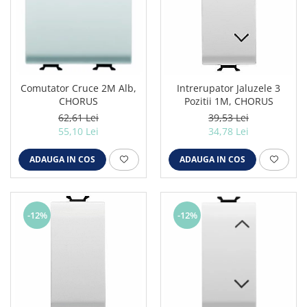
Comutator Cruce 2M Alb,
Intrerupator Jaluzele 3
CHORUS
Pozitii 1M, CHORUS
62,61 Lei
39,53 Lei
55,10 Lei
34,78 Lei
ADAUGA IN COS
ADAUGA IN COS
-12%
-12%