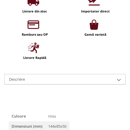
Iluminat festiv
Livrare din stoc
Importator direct
Fotosenzori si Senzori de miscare
Sina Magnetica Slim LIMBO
Iluminat decorativ de Craciun
Ramburs sau OP
Gamă variată
Livrare Rapidă
Descriere
Culoare
rosu
Dimensiuni (mm)
144x85x50