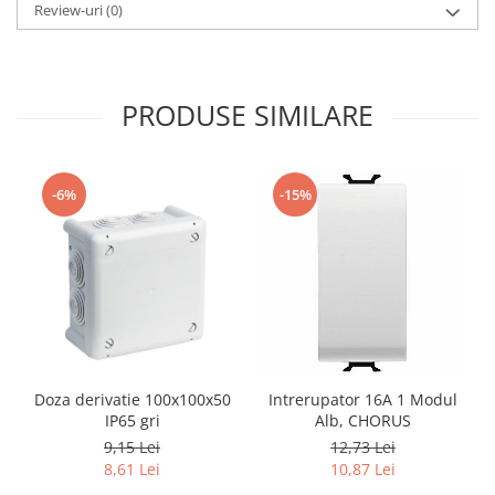
Review-uri
(0)
PRODUSE SIMILARE
-6%
-15%
Doza derivatie 100x100x50
Intrerupator 16A 1 Modul
IP65 gri
Alb, CHORUS
9,15 Lei
12,73 Lei
8,61 Lei
10,87 Lei