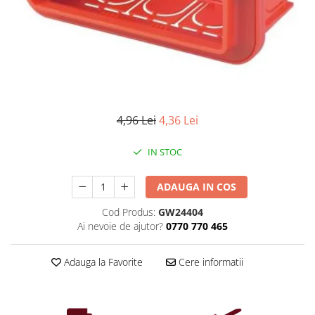
Iluminat industrial
Priza exterior
Iluminat arhitectural
Lampadare
Becuri LED Decor
Lampi de birou
Profil aluminiu
4,96 Lei
4,36 Lei
Tub LED
IN STOC
Becuri LED Smart
Becuri LED
ADAUGA IN COS
Becuri LED cu filament
Cod Produs:
GW24404
Corpuri de emergenta
Ai nevoie de ajutor?
0770 770 465
Lustre LED
Uncategorized
Adauga la Favorite
Cere informatii
Aplica LED
Profil banda LED