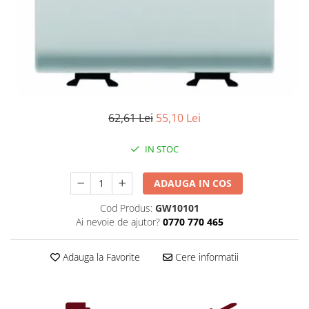
Iluminat industrial
Priza exterior
Iluminat arhitectural
Lampadare
Becuri LED Decor
Lampi de birou
Profil aluminiu
62,61 Lei
55,10 Lei
Tub LED
IN STOC
Becuri LED Smart
Becuri LED
ADAUGA IN COS
Becuri LED cu filament
Cod Produs:
GW10101
Corpuri de emergenta
Ai nevoie de ajutor?
0770 770 465
Lustre LED
Uncategorized
Adauga la Favorite
Cere informatii
Aplica LED
Profil banda LED