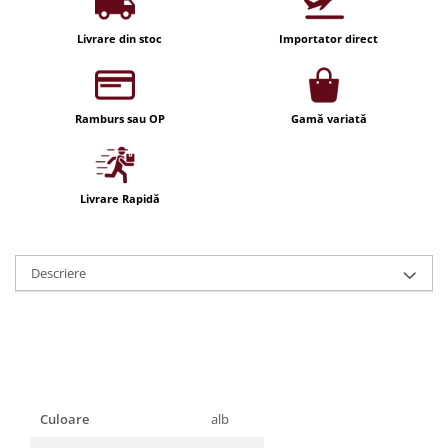
Iluminat festiv
Livrare din stoc
Importator direct
Fotosenzori si Senzori de miscare
Sina Magnetica Slim LIMBO
Iluminat decorativ de Craciun
Ramburs sau OP
Gamă variată
Livrare Rapidă
Descriere
Culoare
alb