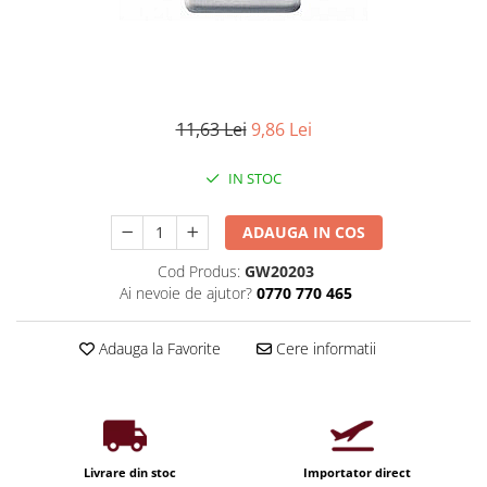
Iluminat industrial
Priza exterior
Iluminat arhitectural
Lampadare
Becuri LED Decor
11,63 Lei
9,86 Lei
Lampi de birou
Profil aluminiu
IN STOC
Tub LED
ADAUGA IN COS
Becuri LED Smart
Becuri LED
Cod Produs:
GW20203
Ai nevoie de ajutor?
0770 770 465
Becuri LED cu filament
Corpuri de emergenta
Adauga la Favorite
Cere informatii
Lustre LED
Uncategorized
Aplica LED
Profil banda LED
Livrare din stoc
Importator direct