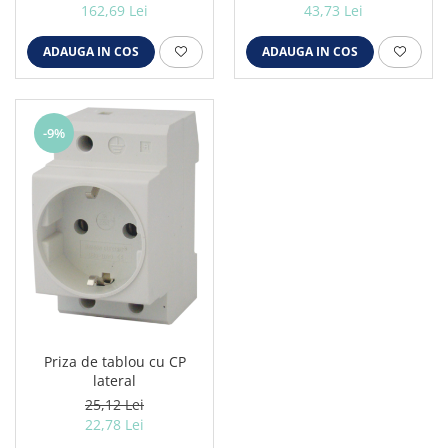
162,69 Lei
43,73 Lei
Iluminat festiv
Fotosenzori si Senzori de miscare
ADAUGA IN COS
ADAUGA IN COS
Sina Magnetica Slim LIMBO
Iluminat decorativ de Craciun
-9%
Priza de tablou cu CP
lateral
25,12 Lei
22,78 Lei