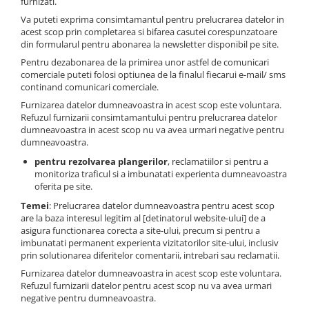
furnizati.
Va puteti exprima consimtamantul pentru prelucrarea datelor in
acest scop prin completarea si bifarea casutei corespunzatoare
din formularul pentru abonarea la newsletter disponibil pe site.
Pentru dezabonarea de la primirea unor astfel de comunicari
comerciale puteti folosi optiunea de la finalul fiecarui e-mail/ sms
continand comunicari comerciale.
Furnizarea datelor dumneavoastra in acest scop este voluntara.
Refuzul furnizarii consimtamantului pentru prelucrarea datelor
dumneavoastra in acest scop nu va avea urmari negative pentru
dumneavoastra.
pentru rezolvarea plangerilor
, reclamatiilor si pentru a
monitoriza traficul si a imbunatati experienta dumneavoastra
oferita pe site.
Temei
: Prelucrarea datelor dumneavoastra pentru acest scop
are la baza interesul legitim al [detinatorul website-ului] de a
asigura functionarea corecta a site-ului, precum si pentru a
imbunatati permanent experienta vizitatorilor site-ului, inclusiv
prin solutionarea diferitelor comentarii, intrebari sau reclamatii.
Furnizarea datelor dumneavoastra in acest scop este voluntara.
Refuzul furnizarii datelor pentru acest scop nu va avea urmari
negative pentru dumneavoastra.