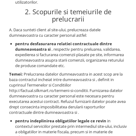
utilizatorilor.
2. Scopurile si temeiurile de
prelucrarii
A. Daca sunteti client al site-ului, prelucreaza datele
dumneavoastra cu caracter personal astfel:
pentru desfasurarea relatiei contractuale dintre
dumneavoastra si
, respectiv pentru preluarea, validarea,
expedierea si facturarea comenzii plasate pe site, informarea
dumneavoastra asupra starii comenzii, organizarea returului
de produse comandate etc.
Temei:
Prelucrarea datelor dumneavoastra in acest scop are la
baza contractul incheiat intre dumneavoastra si , definit in
cuprinsul Termenelor si Conditiilor
http://factual.silkmart.ro/termeni-si-conditii. Furnizarea datelor
dumneavoastra cu caracter personal este necesara pentru
executarea acestui contract. Refuzul furnizarii datelor poate avea
drept consecinta imposibilitatea derularii raporturilor
contractuale dintre dumneavoastra si .
pentru indeplinirea obligatiilor legale ce revin
in
contextul serviciilor prestate prin intermediul site-ului, inclusiv
a obligatiilor in materie fiscala, precum si in materie de