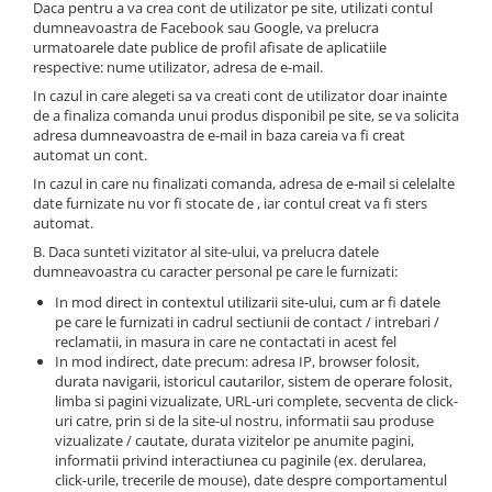
Daca pentru a va crea cont de utilizator pe site, utilizati contul
Iluminat festiv
dumneavoastra de Facebook sau Google, va prelucra
urmatoarele date publice de profil afisate de aplicatiile
Fotosenzori si Senzori de miscare
respective: nume utilizator, adresa de e-mail.
Sina Magnetica Slim LIMBO
In cazul in care alegeti sa va creati cont de utilizator doar inainte
de a finaliza comanda unui produs disponibil pe site, se va solicita
Iluminat decorativ de Craciun
adresa dumneavoastra de e-mail in baza careia va fi creat
automat un cont.
In cazul in care nu finalizati comanda, adresa de e-mail si celelalte
date furnizate nu vor fi stocate de , iar contul creat va fi sters
automat.
B. Daca sunteti vizitator al site-ului, va prelucra datele
dumneavoastra cu caracter personal pe care le furnizati:
In mod direct in contextul utilizarii site-ului, cum ar fi datele
pe care le furnizati in cadrul sectiunii de contact / intrebari /
reclamatii, in masura in care ne contactati in acest fel
In mod indirect, date precum: adresa IP, browser folosit,
durata navigarii, istoricul cautarilor, sistem de operare folosit,
limba si pagini vizualizate, URL-uri complete, secventa de click-
uri catre, prin si de la site-ul nostru, informatii sau produse
vizualizate / cautate, durata vizitelor pe anumite pagini,
informatii privind interactiunea cu paginile (ex. derularea,
click-urile, trecerile de mouse), date despre comportamentul