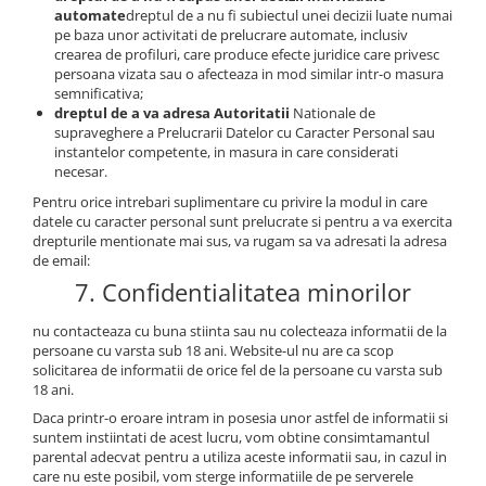
automate
dreptul de a nu fi subiectul unei decizii luate numai
pe baza unor activitati de prelucrare automate, inclusiv
crearea de profiluri, care produce efecte juridice care privesc
persoana vizata sau o afecteaza in mod similar intr-o masura
semnificativa;
dreptul de a va adresa Autoritatii
Nationale de
supraveghere a Prelucrarii Datelor cu Caracter Personal sau
instantelor competente, in masura in care considerati
necesar.
Pentru orice intrebari suplimentare cu privire la modul in care
datele cu caracter personal sunt prelucrate si pentru a va exercita
drepturile mentionate mai sus, va rugam sa va adresati la adresa
de email:
7. Confidentialitatea minorilor
nu contacteaza cu buna stiinta sau nu colecteaza informatii de la
persoane cu varsta sub 18 ani. Website-ul nu are ca scop
solicitarea de informatii de orice fel de la persoane cu varsta sub
18 ani.
Daca printr-o eroare intram in posesia unor astfel de informatii si
suntem instiintati de acest lucru, vom obtine consimtamantul
parental adecvat pentru a utiliza aceste informatii sau, in cazul in
care nu este posibil, vom sterge informatiile de pe serverele