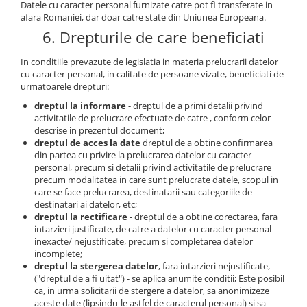
Datele cu caracter personal furnizate catre pot fi transferate in
afara Romaniei, dar doar catre state din Uniunea Europeana.
6. Drepturile de care beneficiati
In conditiile prevazute de legislatia in materia prelucrarii datelor
cu caracter personal, in calitate de persoane vizate, beneficiati de
urmatoarele drepturi:
dreptul la informare
- dreptul de a primi detalii privind
activitatile de prelucrare efectuate de catre , conform celor
descrise in prezentul document;
dreptul de acces la date
dreptul de a obtine confirmarea
din partea cu privire la prelucrarea datelor cu caracter
personal, precum si detalii privind activitatile de prelucrare
precum modalitatea in care sunt prelucrate datele, scopul in
care se face prelucrarea, destinatarii sau categoriile de
destinatari ai datelor, etc;
dreptul la rectificare
- dreptul de a obtine corectarea, fara
intarzieri justificate, de catre a datelor cu caracter personal
inexacte/ nejustificate, precum si completarea datelor
incomplete;
dreptul la stergerea datelor
, fara intarzieri nejustificate,
("dreptul de a fi uitat") - se aplica anumite conditii; Este posibil
ca, in urma solicitarii de stergere a datelor, sa anonimizeze
aceste date (lipsindu-le astfel de caracterul personal) si sa