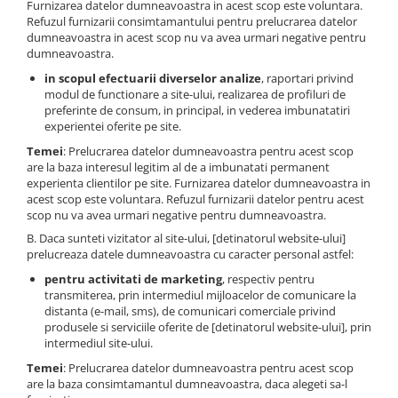
Furnizarea datelor dumneavoastra in acest scop este voluntara.
Refuzul furnizarii consimtamantului pentru prelucrarea datelor
dumneavoastra in acest scop nu va avea urmari negative pentru
dumneavoastra.
in scopul efectuarii diverselor analize
, raportari privind
modul de functionare a site-ului, realizarea de profiluri de
preferinte de consum, in principal, in vederea imbunatatiri
experientei oferite pe site.
Temei
: Prelucrarea datelor dumneavoastra pentru acest scop
are la baza interesul legitim al de a imbunatati permanent
experienta clientilor pe site. Furnizarea datelor dumneavoastra in
acest scop este voluntara. Refuzul furnizarii datelor pentru acest
scop nu va avea urmari negative pentru dumneavoastra.
B. Daca sunteti vizitator al site-ului, [detinatorul website-ului]
prelucreaza datele dumneavoastra cu caracter personal astfel:
pentru activitati de marketing
, respectiv pentru
transmiterea, prin intermediul mijloacelor de comunicare la
distanta (e-mail, sms), de comunicari comerciale privind
produsele si serviciile oferite de [detinatorul website-ului], prin
intermediul site-ului.
Temei
: Prelucrarea datelor dumneavoastra pentru acest scop
are la baza consimtamantul dumneavoastra, daca alegeti sa-l