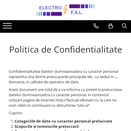
Corpuri de iluminat
Cabluri
Prize si intrerupatoare
Sigurante
Tablouri electrice
Accesorii
Jgheab
Proiectoare LED
Cablu AC2XABY
Aparataj aparent
Sigurante Schneider
Tablouri metalice modulare ST
Stalpi stradali
Jgheab Plastic
Aplice interioare
Cablu CYABY
Gewiss
Curba C
Tablouri metalice modulare PT
Relee
NR2E
Politica de Confidentialitate
Aparataj modular
Curba B
Pendule
Cablu CYYF
Tablouri aparente PT
Descarcatoare supratensiune
Jgheab tip sârmă
Sigurante Hager
Gewiss
Lustre
Cablu MYYM
Tablouri PT Hager
Senzor crepuscular
Panasonic Thea Modular
Siguranta Curba B
Tablouri PT Schneider
Spoturi LED
Cablu N2XH
Scule si accesorii
Confidentialitatea datelor dumneavoastra cu caracter personal
TEM - GAMA MODUL
Siguranta Curba C
Tablouri electrice Hager IP54/IP66
Plafoniere
Cablu NHXH
Conectica
reprezinta una dintre preocuparile principale ale , cu sediul in ,,,
Livolo modular
Tablouri plastic incastrate
Romania, in calitate de operator de date.
Iluminat exterior
Cablu T2XIR
Materiale instalatii fotovoltaice
Btcino Living Now
Acest document are rolul de a va informa cu privire la prelucrarea
Tablouri multimedia
Panouri LED
Conductori FY
Accesorii priza de pamant
datelor dumneavoastra cu caracter personal, in contextul
Legrand
utilizarii paginii de internet http://factual.silkmart.ro, la care ne
Aparataj clasic
Corpuri liniare LED
Conductori MYF
Tuburi flexibile si rigide
vom referi in continuare cu denumirea "site-ul".
Schneider Asfora
Iluminat banda LED
Cablu RV-K
Acesorii Milwaukee
Cuprins
Livolo
Categoriile de date cu caracter personal prelucrate
Lampa stradala
Milwaukee- Packout
Scopurile si temeiurile prelucrarii
Legrand New Suno