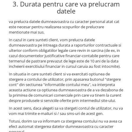
3. Durata pentru care va prelucram
datele
va prelucra datele dumneavoastra cu caracter personal atat cat
este necesar pentru realizarea scopurilor de prelucrare
mentionate mai sus.
In cazul in care sunteti client, vom prelucra datele
dumneavoastra pe intreaga durata a raporturilor contractuale si
ulterior conform obligatiilor legale care revin in sarcina (de ex, in
cazul documentelor justificative financiar-contabile pentru care
termenul de pastrare prevazut de lege este de 10 ani de la data
incheierii exercitiului financiar in cursul caruia au fost intocmite).
In situatia in care sunteti client si va exercitati optiunea de
stergere a contului de utilizator, prin apasarea butonul "stergere
cont" din sectiunea "informatiile contului meu", va interpreta
aceasta actiune ca optiunea dumneavoastra de a va dezabona de
la primirea de comunicari comerciale prin care va tinem la curent
despre produsele si serviciile oferite prin intermediul site-ului.
In acest sens, daca alegeti sa va stergeti contul de utilizator, nu va
vom mai trimite e-mailuri si / sau sms-uri de acest gen.
Totusi, dorim sa va informam ca stergerea contului nu va avea ca
efect automat stergerea datelor dumneavoastra cu caracter
personal.