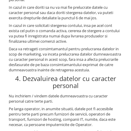
In cazul in care doriti sa nu va mai fie prelucrate datele cu
caracter personal sau daca doriti stergerea datelor, va puteti
exercita drepturile detaliate la punctul 6 de mai jos.
In cazul in care solicitati stergerea contului, insa pe acel cont
exista cel putin o comanda activa, cererea de stergere a contului
va putea fi inregistrata numai dupa livrarea produselor si
finalizarea ultimei comenzi active.
Daca va retrageti consimtamantul pentru prelucrarea datelor in
scop de marketing, va inceta prelucrarea datelor dumneavoastra
cu caracter personal in acest scop, fara insa a afecta prelucrarile
desfasurate de pe baza consimtamantului exprimat de catre
dumneavoastra inainte de retragerea acestuia.
4. Dezvaluirea datelor cu caracter
personal
Nu inchiriem / vindem datele dumneavoastra cu caracter
personal catre terte parti.
Pe langa operator, in anumite situatii, datele pot fi accesibile
pentru terte parti precum furnizori de servicii, operatori de
transport, furnizori de hosting, companii IT, numite, daca este
necesar, ca persoane imputernicite de Operator.