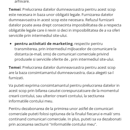
arhivare.
Temei
: Prelucrarea datelor dumneavoastra pentru acest scop
este necesara in baza unor obligatii legale. Furnizarea datelor
dumneavoastra in acest scop este necesara. Refuzul furnizarii
datelor poate avea drept consecinta imposibilitatea de a respecta
obligatiile legale care ii revin si deci in imposibilitatea de a va oferi
serviciile prin intermediul site-ului.
pentru activitati de marketing
, respectiv pentru
transmiterea, prin intermediul mijloacelor de comunicare la
distanta (e-mail, sms) de comunicari comerciale privind
produsele si serviciile oferite de , prin intermediul site-ului.
Temei
: Prelucrarea datelor dumneavoastra pentru acest scop
are la baza consimtamantul dumneavoastra, daca alegeti sa-l
furnizati.
Va puteti exprima consimtamantul pentru prelucrarea datelor in
acest scop prin bifarea casutei corespunzatoare de la momentul
crearii contului, sau ulterior crearii contului, la sectiunea
informatiile contului meu.
Pentru dezabonarea de la primirea unor astfel de comunicari
comerciale puteti folosi optiunea de la finalul fiecarui e-mail/ sms
continand comunicari comerciale. In plus, puteti sa va dezabonati
prin accesarea sectiunii "Informatiile contului meu".