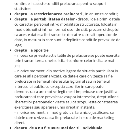
continue in aceste conditii prelucrarea pentru scopuri
statistice;
dreptul la restrictionarea prelucrarii
, in anumite conditii;
dreptul la portabilitatea datelor
- dreptul de a primi datele
cu caracter personal intr-o modalitate structurata, folosita in
mod obisnuit si intr-un format usor de citit, precum si dreptul
ca aceste date sa fie transmise de catre catre alt operator de
date, in masura in care sunt indeplinite conditiile prevazute de
lege;
dreptul la opozitie
- in ceea ce priveste activitatile de prelucrare se poate exercita
prin transmiterea unei solicitari conform celor indicate mai
jos;
- in orice moment, din motive legate de situatia particulara in
care se afla persoana vizata, ca datele care o vizeaza sa fie
prelucrate in temeiul interesului legitim al sau in temeiul
interesului public, cu exceptia cazurilor in care poate
demonstra ca are motive legitime si imperioase care justifica
prelucarea si care prevaleaza asupra intereselor, drepturilor si
libertatilor persoanelor vizate sau ca scopul este constatarea,
exercitarea sau apararea unui drept in instanta;
- in orice moment, in mod gratuit si fara nicio justificare, ca
datele care o vizeaza sa fie prelucrate in scop de marketing
direct.
dreptul de a nu fi supus unei decizii individuale