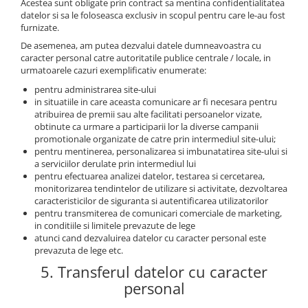
Acestea sunt obligate prin contract sa mentina confidentialitatea
datelor si sa le foloseasca exclusiv in scopul pentru care le-au fost
furnizate.
De asemenea, am putea dezvalui datele dumneavoastra cu
caracter personal catre autoritatile publice centrale / locale, in
urmatoarele cazuri exemplificativ enumerate:
pentru administrarea site-ului
in situatiile in care aceasta comunicare ar fi necesara pentru
atribuirea de premii sau alte facilitati persoanelor vizate,
obtinute ca urmare a participarii lor la diverse campanii
promotionale organizate de catre prin intermediul site-ului;
pentru mentinerea, personalizarea si imbunatatirea site-ului si
a serviciilor derulate prin intermediul lui
pentru efectuarea analizei datelor, testarea si cercetarea,
monitorizarea tendintelor de utilizare si activitate, dezvoltarea
caracteristicilor de siguranta si autentificarea utilizatorilor
pentru transmiterea de comunicari comerciale de marketing,
in conditiile si limitele prevazute de lege
atunci cand dezvaluirea datelor cu caracter personal este
prevazuta de lege etc.
5. Transferul datelor cu caracter
personal