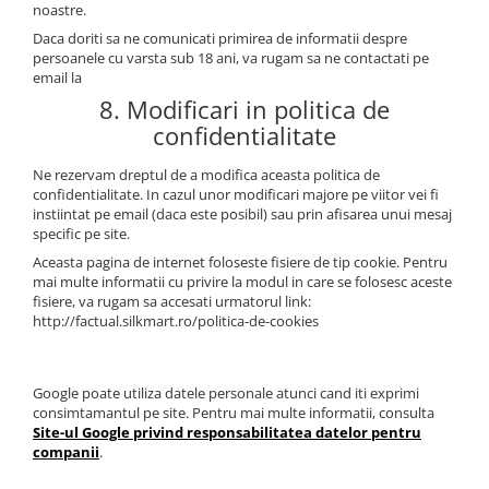
noastre.
Daca doriti sa ne comunicati primirea de informatii despre
persoanele cu varsta sub 18 ani, va rugam sa ne contactati pe
email la
8. Modificari in politica de
confidentialitate
Ne rezervam dreptul de a modifica aceasta politica de
confidentialitate. In cazul unor modificari majore pe viitor vei fi
instiintat pe email (daca este posibil) sau prin afisarea unui mesaj
specific pe site.
Aceasta pagina de internet foloseste fisiere de tip cookie. Pentru
mai multe informatii cu privire la modul in care se folosesc aceste
fisiere, va rugam sa accesati urmatorul link:
http://factual.silkmart.ro/politica-de-cookies
Google poate utiliza datele personale atunci cand iti exprimi
consimtamantul pe site. Pentru mai multe informatii, consulta
Site-ul Google privind responsabilitatea datelor pentru
companii
.