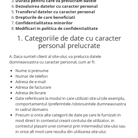
Iluminat industrial
Durata pentru care va prelucram datele
Priza exterior
Dezvaluirea datelor cu caracter personal
Iluminat arhitectural
Transferul datelor cu caracter personal
Drepturile de care beneficiati
Lampadare
Confidentialitatea minorilor
Modificari in politica de confidentialitate
Becuri LED Decor
1. Categoriile de date cu caracter
Lampi de birou
personal prelucrate
Profil aluminiu
A. Daca sunteti client al site-ului, va prelucra datele
Tub LED
dumneavoastra cu caracter personal, cum ar fi:
Becuri LED Smart
Nume si prenume
Numar de telefon
Becuri LED
Adresa de e-mail
Becuri LED cu filament
Adresa de facturare
Adresa de livrare
Corpuri de emergenta
Date referitoare la modul in care utilizati site-ul (de exemplu,
comportamentul /preferintele /obisnuintele dumneavoastra
Lustre LED
in cadrul domains
Uncategorized
Precum si orice alte categorii de date pe care le furnizati in
mod direct in contextul crearii contului de utilizator, in
Aplica LED
contextul plasarii unei comenzi prin intermediul site-ului sau
in orice alt mod care rezulta din utilizarea site-ului.
Profil banda LED