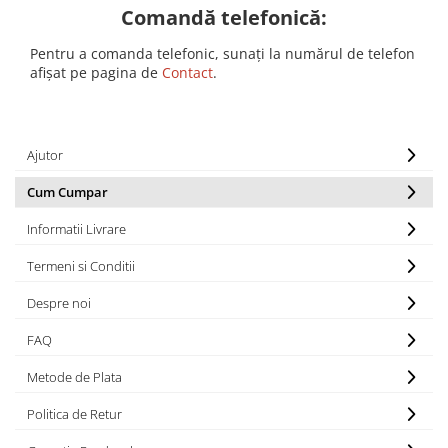
Comandă telefonică:
Iluminat festiv
Fotosenzori si Senzori de miscare
Pentru a comanda telefonic, sunați la numărul de telefon
afișat pe pagina de
Contact
.
Sina Magnetica Slim LIMBO
Iluminat decorativ de Craciun
Ajutor
Cum Cumpar
Informatii Livrare
Termeni si Conditii
Despre noi
FAQ
Metode de Plata
Politica de Retur