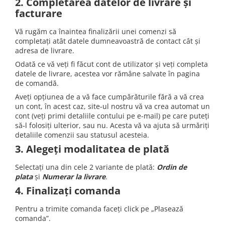
Iluminat industrial
2. Completarea datelor de livrare și
Priza exterior
facturare
Iluminat arhitectural
Lampadare
Vă rugăm ca înaintea finalizării unei comenzi să
completați atât datele dumneavoastră de contact cât și
Becuri LED Decor
adresa de livrare.
Lampi de birou
Odată ce vă veți fi făcut cont de utilizator și veți completa
datele de livrare, acestea vor rămâne salvate în pagina
Profil aluminiu
de comandă.
Tub LED
Aveți opțiunea de a vă face cumpărăturile fără a vă crea
un cont, în acest caz, site-ul nostru vă va crea automat un
Becuri LED Smart
cont (veți primi detaliile contului pe e-mail) pe care puteți
Becuri LED
să-l folosiți ulterior, sau nu. Acesta vă va ajuta să urmăriți
detaliile comenzii sau statusul acesteia.
Becuri LED cu filament
3. Alegeți modalitatea de plată
Corpuri de emergenta
Selectați una din cele 2 variante de plată:
Ordin de
Lustre LED
plata
și
Numerar la livrare
.
Uncategorized
4. Finalizați comanda
Aplica LED
Pentru a trimite comanda faceți click pe „Plasează
Profil banda LED
comanda”.