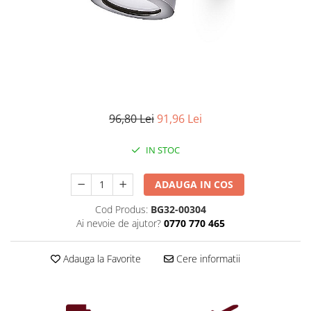
Iluminat industrial
Priza exterior
Iluminat arhitectural
Lampadare
Becuri LED Decor
Lampi de birou
Profil aluminiu
96,80 Lei
91,96 Lei
Tub LED
IN STOC
Becuri LED Smart
Becuri LED
ADAUGA IN COS
Becuri LED cu filament
Cod Produs:
BG32-00304
Corpuri de emergenta
Ai nevoie de ajutor?
0770 770 465
Lustre LED
Uncategorized
Adauga la Favorite
Cere informatii
Aplica LED
Profil banda LED