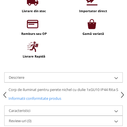
Iluminat festiv
Livrare din stoc
Importator direct
Fotosenzori si Senzori de miscare
Sina Magnetica Slim LIMBO
Iluminat decorativ de Craciun
Ramburs sau OP
Gamă variată
Livrare Rapidă
Descriere
Corp de iluminat pentru perete nichel cu dulie 1xGU10 IP44 Rita-S
Informatii conformitate produs
Caracteristici
Review-uri
(0)