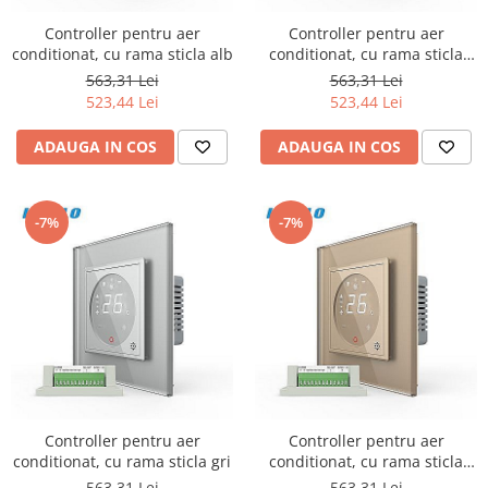
Iluminat industrial
Priza exterior
Controller pentru aer
Controller pentru aer
Iluminat arhitectural
conditionat, cu rama sticla alb
conditionat, cu rama sticla
Lampadare
negru
563,31 Lei
563,31 Lei
Becuri LED Decor
523,44 Lei
523,44 Lei
Lampi de birou
ADAUGA IN COS
ADAUGA IN COS
Profil aluminiu
Tub LED
-7%
-7%
Becuri LED Smart
Becuri LED
Becuri LED cu filament
Corpuri de emergenta
Lustre LED
Uncategorized
Aplica LED
Controller pentru aer
Controller pentru aer
conditionat, cu rama sticla gri
conditionat, cu rama sticla
Profil banda LED
auriu
563,31 Lei
563,31 Lei