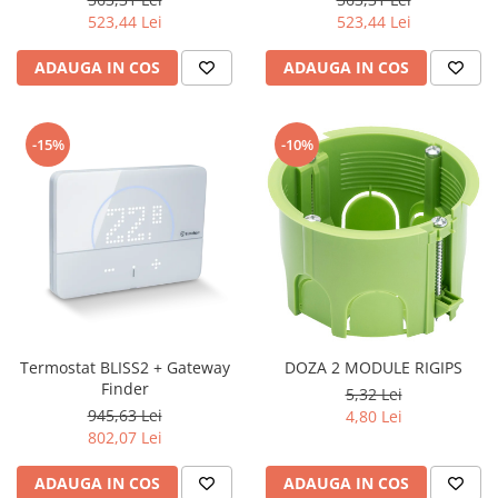
Iluminat festiv
523,44 Lei
523,44 Lei
Fotosenzori si Senzori de miscare
ADAUGA IN COS
ADAUGA IN COS
Sina Magnetica Slim LIMBO
Iluminat decorativ de Craciun
-15%
-10%
Termostat BLISS2 + Gateway
DOZA 2 MODULE RIGIPS
Finder
5,32 Lei
945,63 Lei
4,80 Lei
802,07 Lei
ADAUGA IN COS
ADAUGA IN COS