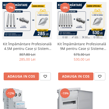
-7%
-8%
Kit Împământare Profesională
Kit Împământare Profesională
4.5M pentru Case și Sisteme
9M pentru Case și Sisteme
Fotovoltaice
Fotovoltaice
307,80 Lei
573,30 Lei
285,00 Lei
530,00 Lei
ADAUGA IN COS
ADAUGA IN COS
-12%
-19%