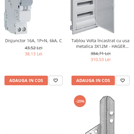
Disjunctor 16A, 1P+N, 6kA, C
Tablou Volta încastrat cu usa
metalica 3X12M - HAGER
43,52 Lei
VU36NE
384,71 Lei
38,13 Lei
310,53 Lei
ADAUGA IN COS
ADAUGA IN COS
-20%