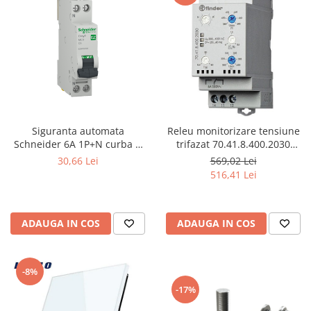
Siguranta automata
Releu monitorizare tensiune
Schneider 6A 1P+N curba C
trifazat 70.41.8.400.2030
4,5kA Easy9 EZ9P32606
Finder
30,66 Lei
569,02 Lei
516,41 Lei
ADAUGA IN COS
ADAUGA IN COS
-8%
-17%