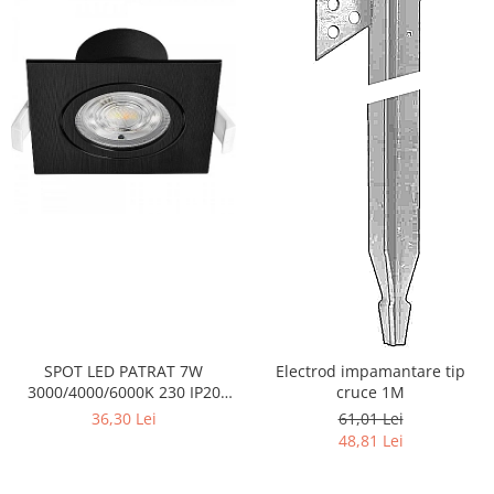
SPOT LED PATRAT 7W
Electrod impamantare tip
3000/4000/6000K 230 IP20
cruce 1M
NEGRU ROTABIL
36,30 Lei
61,01 Lei
48,81 Lei