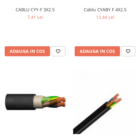
Iluminat industrial
Priza exterior
CABLU CYY-F 3X2.5
Cablu CYABY F 4X2.5
Iluminat arhitectural
7,41 Lei
12,44 Lei
Lampadare
Becuri LED Decor
Lampi de birou
Profil aluminiu
ADAUGA IN COS
ADAUGA IN COS
Tub LED
Becuri LED Smart
Becuri LED
Becuri LED cu filament
Corpuri de emergenta
Lustre LED
Uncategorized
Aplica LED
Profil banda LED