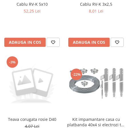
Cablu RV-K 3x2,5
Cablu RV-K 5x10
Iluminat festiv
8,01 Lei
52,25 Lei
Fotosenzori si Senzori de miscare
Sina Magnetica Slim LIMBO
Iluminat decorativ de Craciun
ADAUGA IN COS
ADAUGA IN COS
-3%
-22%
Kit impamantare casa cu
Teava corugata rosie D40
platbanda 40x4 si electrozi tip
4,07 Lei