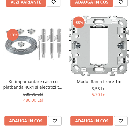
VEZI VARIANTE
ADAUGA IN COS
-33%
-19%
Kit impamantare casa cu
Modul Rama fixare 1m
platbanda 40x4 si electrozi tip
8,53 Lei
cruce 4x1M
589,75 Lei
5,70 Lei
480,00 Lei
ADAUGA IN COS
ADAUGA IN COS