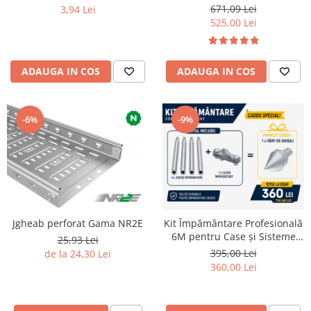
cruce 4x1.5M
671,09 Lei
3,94 Lei
525,00 Lei
ADAUGA IN COS
ADAUGA IN COS
-6%
-9%
Jgheab perforat Gama NR2E
Kit Împământare Profesională
6M pentru Case și Sisteme
25,93 Lei
Fotovoltaice
395,00 Lei
de la 24,30 Lei
360,00 Lei