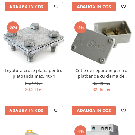
ADAUGA IN COS
ADAUGA IN COS
-5%
-20%
Legatura cruce plana pentru
Cutie de separatie pentru
platbanda max. 40x4
platbanda cu clema de
deconectare
25,42 Lei
86,43 Lei
20,34 Lei
82,36 Lei
ADAUGA IN COS
ADAUGA IN COS
-9%