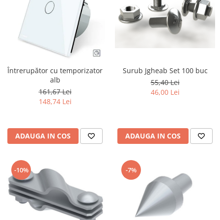
Surub Jgheab Set 100 buc
Întrerupător cu temporizator
alb
55,40 Lei
161,67 Lei
46,00 Lei
148,74 Lei
ADAUGA IN COS
ADAUGA IN COS
-10%
-7%