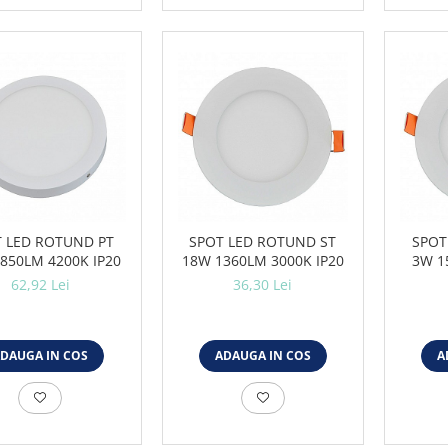
 LED ROTUND PT
SPOT LED ROTUND ST
SPOT
850LM 4200K IP20
18W 1360LM 3000K IP20
3W 1
62,92 Lei
36,30 Lei
DAUGA IN COS
ADAUGA IN COS
A