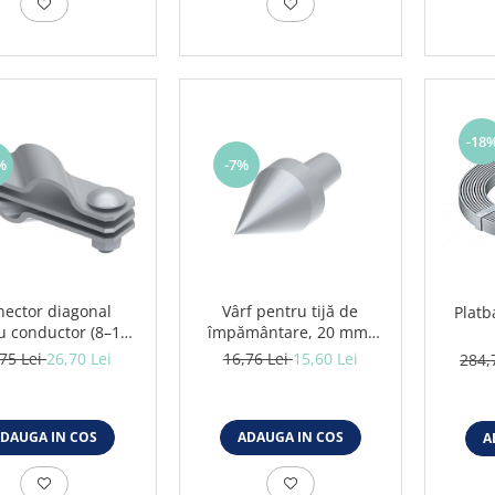
-18
%
-7%
nector diagonal
Vârf pentru tijă de
Platb
u conductor (8–10)
împământare, 20 mm,
andă conductoare
zincat electrolitic (StZn)
,75 Lei
26,70 Lei
16,76 Lei
15,60 Lei
284,
a 40 mm și tijă de
20 mm, zinc
DAUGA IN COS
ADAUGA IN COS
A