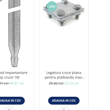
-20%
rod impamantare
Legatura cruce plana
tip cruce 1M
pentru platbanda max.
40x4
01 Lei
48,81 Lei
25,42 Lei
20,34 Lei
DAUGA IN COS
ADAUGA IN COS