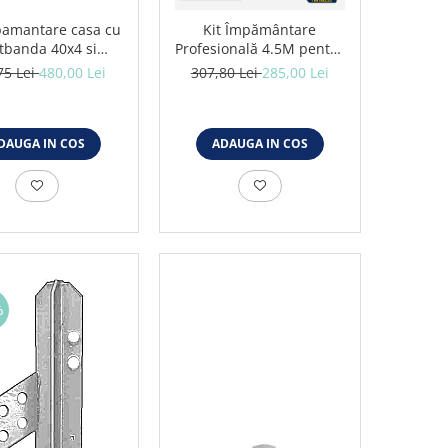
pamantare casa cu
Kit Împământare
tbanda 40x4 si
Profesională 4.5M pentru
ozi tip cruce 4x1M
Case și Sisteme
75 Lei
480,00 Lei
307,80 Lei
285,00 Lei
Fotovoltaice
DAUGA IN COS
ADAUGA IN COS
%