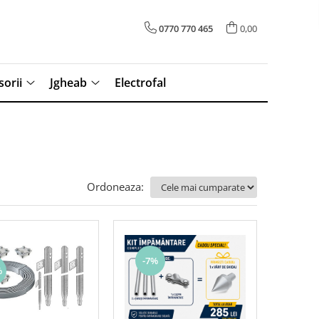
0770 770 465
0,00
sorii
Jgheab
Electrofal
Ordoneaza:
-7%
%