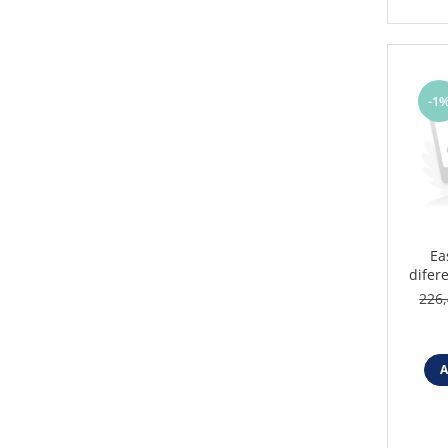
-1
Ea
difer
6
226,
A