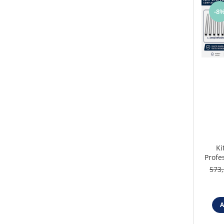
Iluminat festiv
-8
Fotosenzori si Senzori de miscare
Sina Magnetica Slim LIMBO
Iluminat decorativ de Craciun
Ki
Profe
C
573,
A