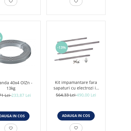
%
-13%
Kit impamantare fara
anda 40x4 OlZn -
sapaturi cu electrozi in
13kg
adancime 6M, panouri
564,33 Lei
490,00 Lei
71 Lei
233,87 Lei
fotovoltaice/solare
ADAUGA IN COS
DAUGA IN COS