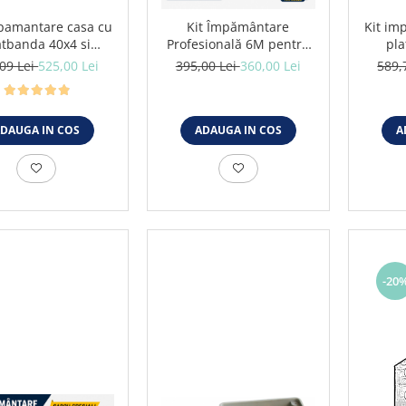
mpamantare casa cu
Kit Împământare
Kit im
atbanda 40x4 si
Profesională 6M pentru
pla
ctrozi tip cruce
Case și Sisteme
electr
09 Lei
525,00 Lei
395,00 Lei
360,00 Lei
589,
4x1.5M
Fotovoltaice
DAUGA IN COS
ADAUGA IN COS
A
-20