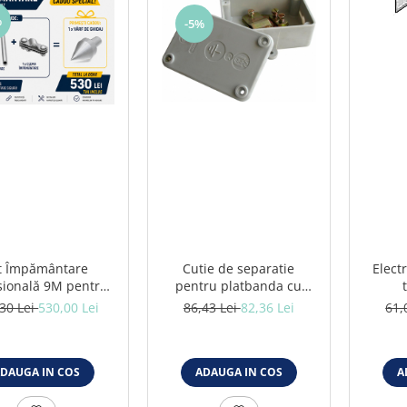
%
-5%
t Împământare
Cutie de separatie
Elect
sională 9M pentru
pentru platbanda cu
ase și Sisteme
clema de deconectare
30 Lei
530,00 Lei
86,43 Lei
82,36 Lei
61,
Fotovoltaice
DAUGA IN COS
ADAUGA IN COS
A