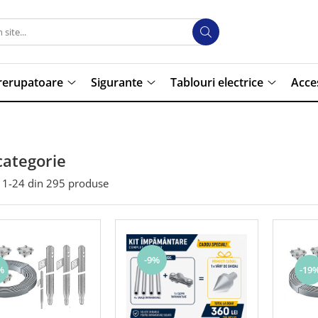
trerupatoare
Sigurante
Tablouri electrice
Acce
categorie
1-
24
din
295
produse
-9%
%
-19