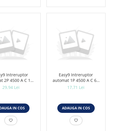
y9 Intreruptor
Easy9 Intreruptor
t 2P 4500 A C 10A
automat 1P 4500 A C 6A
EZ9F32210
EZ9F32106
29,94 Lei
17,71 Lei
DAUGA IN COS
ADAUGA IN COS