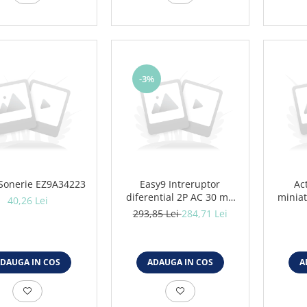
-3%
Sonerie EZ9A34223
Easy9 Intreruptor
Ac
diferential 2P AC 30 mA
miniat
40,26 Lei
63A EZ9R32263
A, c
293,85 Lei
284,71 Lei
DAUGA IN COS
ADAUGA IN COS
A