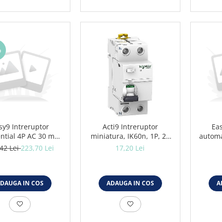
%
sy9 Intreruptor
Acti9 Intreruptor
Eas
ential 4P AC 30 mA
miniatura, IK60n, 1P, 20
automa
3A EZ9R32463
A, curba C
42 Lei
223,70 Lei
17,20 Lei
DAUGA IN COS
ADAUGA IN COS
A