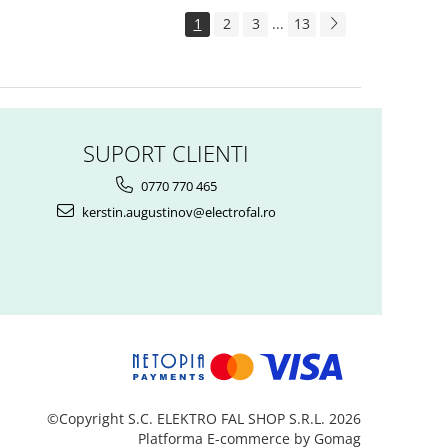
1
2
3
...
13
SUPORT CLIENTI
0770 770 465
kerstin.augustinov@electrofal.ro
©Copyright S.C. ELEKTRO FAL SHOP S.R.L. 2026
Platforma E-commerce by Gomag