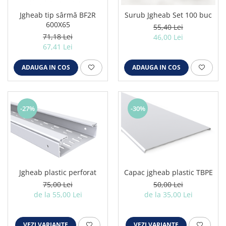
Jgheab tip sârmă BF2R
Surub Jgheab Set 100 buc
600X65
55,40 Lei
71,18 Lei
46,00 Lei
67,41 Lei
ADAUGA IN COS
ADAUGA IN COS
-27%
-30%
Jgheab plastic perforat
Capac jgheab plastic TBPE
75,00 Lei
50,00 Lei
de la 55,00 Lei
de la 35,00 Lei
VEZI VARIANTE
VEZI VARIANTE