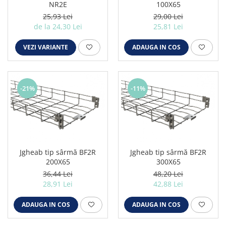
Iluminat industrial
NR2E
100X65
Iluminat arhitectural
25,93 Lei
29,00 Lei
de la 24,30 Lei
25,81 Lei
Lampadare
Becuri LED Decor
VEZI VARIANTE
ADAUGA IN COS
Lampi de birou
Profil aluminiu
-21%
-11%
Tub LED
Becuri LED Smart
Becuri LED
Becuri LED cu filament
Jgheab tip sârmă BF2R
Jgheab tip sârmă BF2R
Corpuri de emergenta
200X65
300X65
Lustre LED
36,44 Lei
48,20 Lei
28,91 Lei
42,88 Lei
Uncategorized
Aplica LED
ADAUGA IN COS
ADAUGA IN COS
Profil banda LED