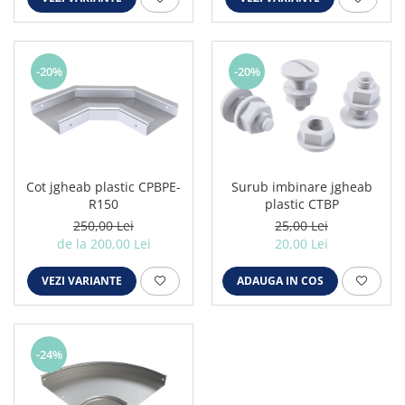
-20%
-20%
Cot jgheab plastic CPBPE-
Surub imbinare jgheab
R150
plastic CTBP
250,00 Lei
25,00 Lei
de la 200,00 Lei
20,00 Lei
VEZI VARIANTE
ADAUGA IN COS
-24%