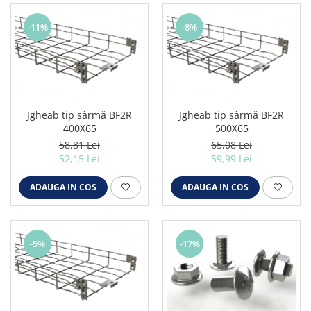
Iluminat festiv
-11%
-8%
Fotosenzori si Senzori de miscare
Sina Magnetica Slim LIMBO
Iluminat decorativ de Craciun
Jgheab tip sârmă BF2R
Jgheab tip sârmă BF2R
400X65
500X65
58,81 Lei
65,08 Lei
52,15 Lei
59,99 Lei
ADAUGA IN COS
ADAUGA IN COS
-5%
-17%