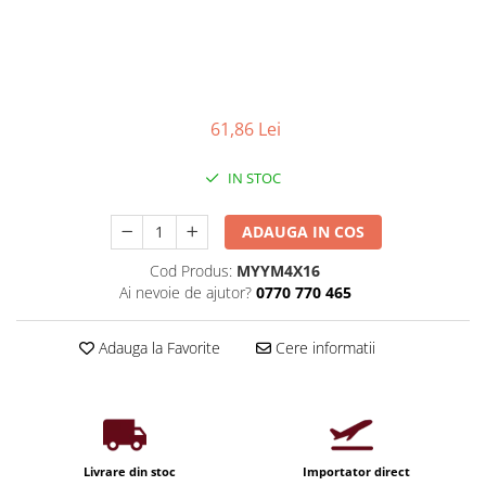
Iluminat industrial
Priza exterior
Iluminat arhitectural
Lampadare
Becuri LED Decor
61,86 Lei
Lampi de birou
Profil aluminiu
IN STOC
Tub LED
ADAUGA IN COS
Becuri LED Smart
Becuri LED
Cod Produs:
MYYM4X16
Ai nevoie de ajutor?
0770 770 465
Becuri LED cu filament
Corpuri de emergenta
Adauga la Favorite
Cere informatii
Lustre LED
Uncategorized
Aplica LED
Profil banda LED
Livrare din stoc
Importator direct