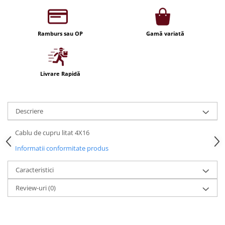
Iluminat festiv
Fotosenzori si Senzori de miscare
Ramburs sau OP
Gamă variată
Sina Magnetica Slim LIMBO
Iluminat decorativ de Craciun
Livrare Rapidă
Descriere
Cablu de cupru litat 4X16
Informatii conformitate produs
Caracteristici
Review-uri
(0)