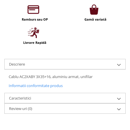
Iluminat festiv
Fotosenzori si Senzori de miscare
Ramburs sau OP
Gamă variată
Sina Magnetica Slim LIMBO
Iluminat decorativ de Craciun
Livrare Rapidă
Descriere
Cablu AC2XABY 3X35+16, aluminiu armat, unifilar
Informatii conformitate produs
Caracteristici
Review-uri
(0)