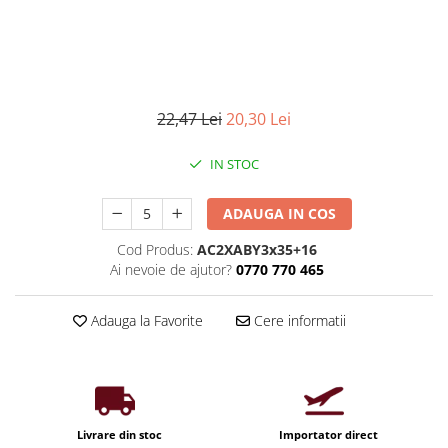
Iluminat industrial
Priza exterior
Iluminat arhitectural
Lampadare
Becuri LED Decor
22,47 Lei
20,30 Lei
Lampi de birou
Profil aluminiu
IN STOC
Tub LED
ADAUGA IN COS
Becuri LED Smart
Becuri LED
Cod Produs:
AC2XABY3x35+16
Ai nevoie de ajutor?
0770 770 465
Becuri LED cu filament
Corpuri de emergenta
Adauga la Favorite
Cere informatii
Lustre LED
Uncategorized
Aplica LED
Profil banda LED
Livrare din stoc
Importator direct