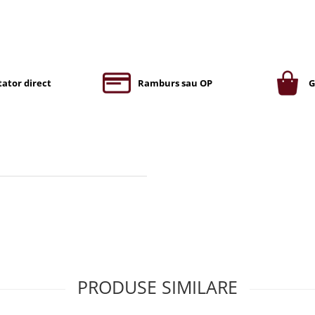
ator direct
Ramburs sau OP
G
PRODUSE SIMILARE