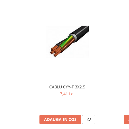
Iluminat festiv
Fotosenzori si Senzori de miscare
Sina Magnetica Slim LIMBO
Iluminat decorativ de Craciun
CABLU CYY-F 3X2.5
7,41 Lei
ADAUGA IN COS