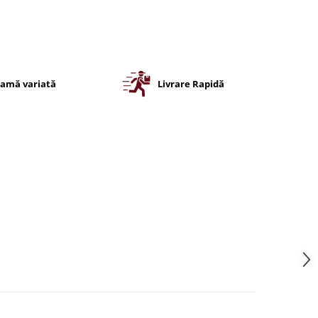
amă variată
Livrare Rapidă