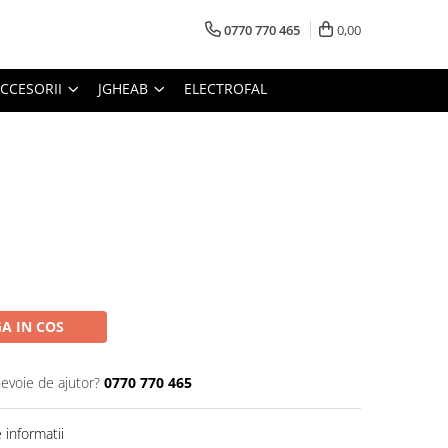
0770 770 465
0,00
CCESORII
JGHEAB
ELECTROFAL
A IN COS
nevoie de ajutor?
0770 770 465
informatii