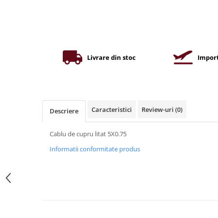
Iluminat industrial
Priza exterior
Iluminat arhitectural
Lampadare
Becuri LED Decor
Livrare din stoc
Import
Lampi de birou
Profil aluminiu
Tub LED
Becuri LED Smart
Caracteristici
Review-uri
(0)
Descriere
Becuri LED
Cablu de cupru litat 5X0.75
Becuri LED cu filament
Informatii conformitate produs
Corpuri de emergenta
Lustre LED
Uncategorized
Aplica LED
Profil banda LED