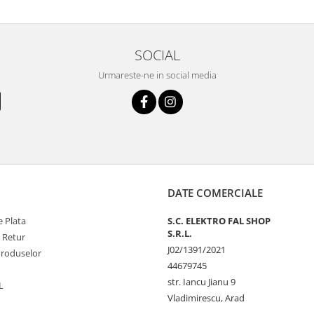
SOCIAL
Urmareste-ne in social media
DATE COMERCIALE
 Plata
S.C. ELEKTRO FAL SHOP
S.R.L.
e Retur
J02/1391/2021
Produselor
44679745
str. Iancu Jianu 9
L
Vladimirescu, Arad