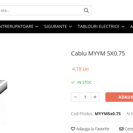
 INTRERUPATOARE
SIGURANTE
TABLOURI ELECTRICE
A
Cablu MYYM 5X0.75
4,18 Lei
IN STOC
ADAUG
Cod Produs:
MYYM5x0.75
Ai 
Adauga la Favorite
Cere 