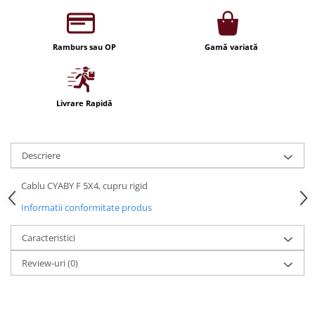
Iluminat festiv
Fotosenzori si Senzori de miscare
Ramburs sau OP
Gamă variată
Sina Magnetica Slim LIMBO
Iluminat decorativ de Craciun
Livrare Rapidă
Descriere
Cablu CYABY F 5X4, cupru rigid
Informatii conformitate produs
Caracteristici
Review-uri
(0)