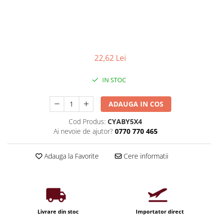
Iluminat industrial
Priza exterior
Iluminat arhitectural
Lampadare
Becuri LED Decor
22,62 Lei
Lampi de birou
Profil aluminiu
IN STOC
Tub LED
ADAUGA IN COS
Becuri LED Smart
Becuri LED
Cod Produs:
CYABY5X4
Ai nevoie de ajutor?
0770 770 465
Becuri LED cu filament
Corpuri de emergenta
Adauga la Favorite
Cere informatii
Lustre LED
Uncategorized
Aplica LED
Profil banda LED
Livrare din stoc
Importator direct