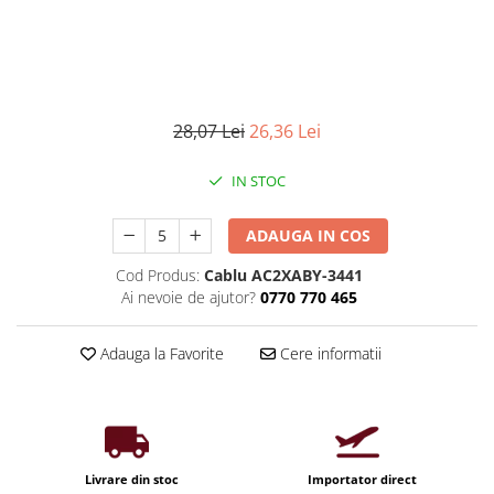
Iluminat industrial
Priza exterior
Iluminat arhitectural
Lampadare
Becuri LED Decor
28,07 Lei
26,36 Lei
Lampi de birou
Profil aluminiu
IN STOC
Tub LED
ADAUGA IN COS
Becuri LED Smart
Becuri LED
Cod Produs:
Cablu AC2XABY-3441
Ai nevoie de ajutor?
0770 770 465
Becuri LED cu filament
Corpuri de emergenta
Adauga la Favorite
Cere informatii
Lustre LED
Uncategorized
Aplica LED
Profil banda LED
Livrare din stoc
Importator direct