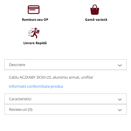
Iluminat festiv
Fotosenzori si Senzori de miscare
Ramburs sau OP
Gamă variată
Sina Magnetica Slim LIMBO
Iluminat decorativ de Craciun
Livrare Rapidă
Descriere
Cablu AC2XABY 3X50+25, aluminiu armat, unifilar
Informatii conformitate produs
Caracteristici
Review-uri
(0)