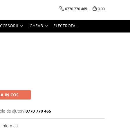
0770 770 465
0,00
CCESORII
JGHEAB
ELECTROFAL
A IN COS
oie de ajutor?
0770 770 465
informatii