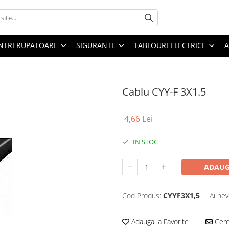
 INTRERUPATOARE
SIGURANTE
TABLOURI ELECTRICE
A
Cablu CYY-F 3X1.5
4,66 Lei
IN STOC
ADAUG
Cod Produs:
CYYF3X1,5
Ai nev
Adauga la Favorite
Cere 