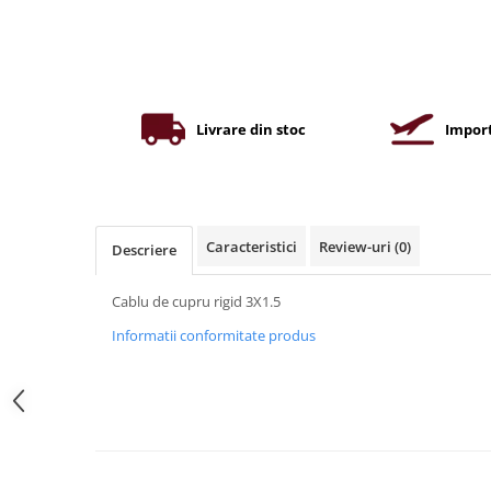
Iluminat industrial
Priza exterior
Iluminat arhitectural
Lampadare
Becuri LED Decor
Livrare din stoc
Import
Lampi de birou
Profil aluminiu
Tub LED
Becuri LED Smart
Caracteristici
Review-uri
(0)
Descriere
Becuri LED
Cablu de cupru rigid 3X1.5
Becuri LED cu filament
Informatii conformitate produs
Corpuri de emergenta
Lustre LED
Uncategorized
Aplica LED
Profil banda LED