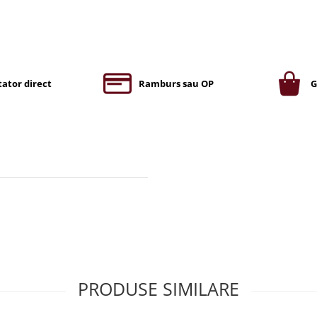
ator direct
Ramburs sau OP
G
PRODUSE SIMILARE