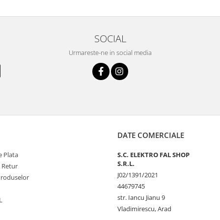
SOCIAL
Urmareste-ne in social media
DATE COMERCIALE
 Plata
S.C. ELEKTRO FAL SHOP
S.R.L.
e Retur
J02/1391/2021
Produselor
44679745
str. Iancu Jianu 9
L
Vladimirescu, Arad