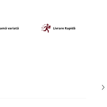
amă variată
Livrare Rapidă