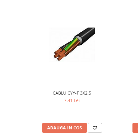
Iluminat festiv
Fotosenzori si Senzori de miscare
Sina Magnetica Slim LIMBO
Iluminat decorativ de Craciun
CABLU CYY-F 3X2.5
7,41 Lei
ADAUGA IN COS