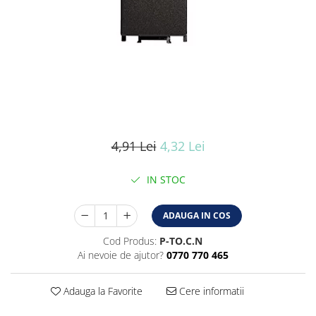
Iluminat industrial
Iluminat arhitectural
Lampadare
Becuri LED Decor
Lampi de birou
Profil aluminiu
Tub LED
4,91 Lei
4,32 Lei
Becuri LED Smart
Becuri LED
IN STOC
Becuri LED cu filament
ADAUGA IN COS
Corpuri de emergenta
Lustre LED
Cod Produs:
P-TO.C.N
Ai nevoie de ajutor?
0770 770 465
Uncategorized
Aplica LED
Adauga la Favorite
Cere informatii
Profil banda LED