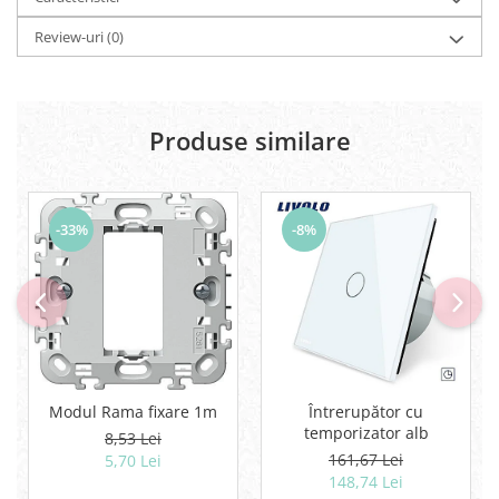
Review-uri
(0)
Produse similare
-33%
-8%
Modul Rama fixare 1m
Întrerupător cu
temporizator alb
8,53 Lei
161,67 Lei
5,70 Lei
148,74 Lei