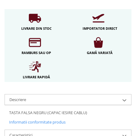
Iluminat festiv
Fotosenzori si Senzori de miscare
Sina Magnetica Slim LIMBO
LIVRARE DIN STOC
IMPORTATOR DIRECT
Iluminat decorativ de Craciun
RAMBURS SAU OP
GAMĂ VARIATĂ
LIVRARE RAPIDĂ
Descriere
TASTA FALSA NEGRU (CAPAC IESIRE CABLU)
Informatii conformitate produs
Caracteristici