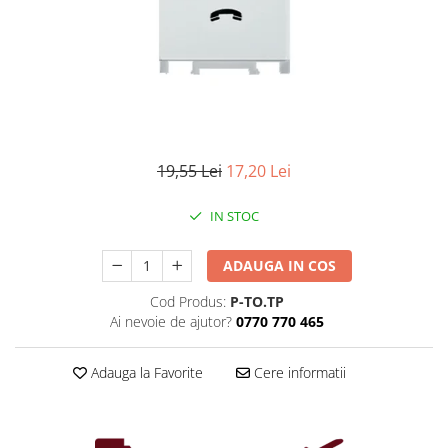
Iluminat industrial
Priza exterior
Iluminat arhitectural
Lampadare
Becuri LED Decor
Lampi de birou
Profil aluminiu
19,55 Lei
17,20 Lei
Tub LED
IN STOC
Becuri LED Smart
Becuri LED
ADAUGA IN COS
Becuri LED cu filament
Cod Produs:
P-TO.TP
Corpuri de emergenta
Ai nevoie de ajutor?
0770 770 465
Lustre LED
Uncategorized
Adauga la Favorite
Cere informatii
Aplica LED
Profil banda LED