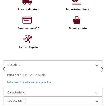
Iluminat festiv
Livrare din stoc
Importator direct
Fotosenzori si Senzori de miscare
Sina Magnetica Slim LIMBO
Iluminat decorativ de Craciun
Ramburs sau OP
Gamă variată
Livrare Rapidă
Descriere
Priza date RJ11 CAT3 1M alb
Informatii conformitate produs
Caracteristici
Review-uri
(0)