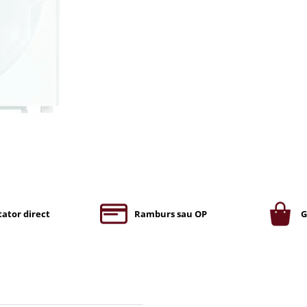
ator direct
Ramburs sau OP
G