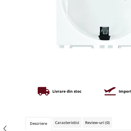
Iluminat industrial
Priza exterior
Iluminat arhitectural
Lampadare
Becuri LED Decor
Lampi de birou
Profil aluminiu
Tub LED
Becuri LED Smart
Becuri LED
Becuri LED cu filament
Corpuri de emergenta
Livrare din stoc
Import
Lustre LED
Uncategorized
Aplica LED
Caracteristici
Review-uri
(0)
Descriere
Profil banda LED