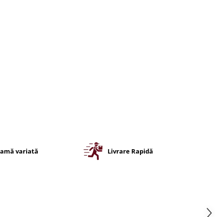
amă variată
Livrare Rapidă