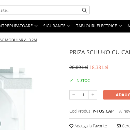
 INTRERUPATOARE
SIGURANTE
TABLOURI ELECTRICE
A
PAC MODULAR ALB 2M
PRIZA SCHUKO CU C
20,89 Lei
18,38 Lei
IN STOC
ADAUG
Cod Produs:
P-TOS.CAP
Ai nev
Adauga la Favorite
Cere 