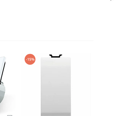
-15%
-12%