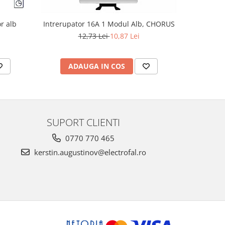
r alb
Intrerupator 16A 1 Modul Alb, CHORUS
Intre
12,73 Lei
10,87 Lei
ADAUGA IN COS
AD
SUPORT CLIENTI
0770 770 465
kerstin.augustinov@electrofal.ro