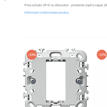
Iluminat festiv
Priza schuko 2P+E cu obturator - protectie copil si capac 
Fotosenzori si Senzori de miscare
Informatii conformitate produs
Sina Magnetica Slim LIMBO
Iluminat decorativ de Craciun
-33%
-12%