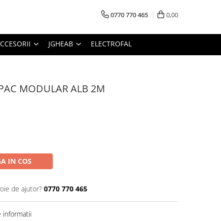
0770 770 465
0,00
CCESORII
JGHEAB
ELECTROFAL
APAC MODULAR ALB 2M
A IN COS
oie de ajutor?
0770 770 465
informatii