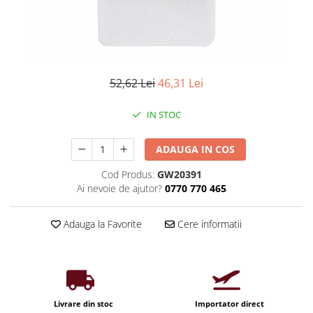
Iluminat industrial
Priza exterior
Iluminat arhitectural
Lampadare
Becuri LED Decor
52,62 Lei
46,31 Lei
Lampi de birou
Profil aluminiu
IN STOC
Tub LED
ADAUGA IN COS
Becuri LED Smart
Becuri LED
Cod Produs:
GW20391
Ai nevoie de ajutor?
0770 770 465
Becuri LED cu filament
Corpuri de emergenta
Adauga la Favorite
Cere informatii
Lustre LED
Uncategorized
Aplica LED
Profil banda LED
Livrare din stoc
Importator direct