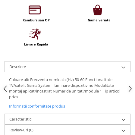
Iluminat festiv
Fotosenzori si Senzori de miscare
Ramburs sau OP
Gamă variată
Sina Magnetica Slim LIMBO
Iluminat decorativ de Craciun
Livrare Rapidă
Descriere
Culoare alb Frecventa nominala (Hz) 50-60 Functionalitate
TV/satelit Gama System Iluminare dispozitiv nu Modalitate
montaj aplicat/incastrat Numar de unitati/module 1 Tip articol
priza
Informatii conformitate produs
Caracteristici
Review-uri
(0)