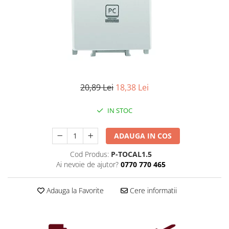
Iluminat industrial
Priza exterior
Iluminat arhitectural
Lampadare
Becuri LED Decor
Lampi de birou
Profil aluminiu
20,89 Lei
18,38 Lei
Tub LED
IN STOC
Becuri LED Smart
Becuri LED
ADAUGA IN COS
Becuri LED cu filament
Cod Produs:
P-TOCAL1.5
Corpuri de emergenta
Ai nevoie de ajutor?
0770 770 465
Lustre LED
Uncategorized
Adauga la Favorite
Cere informatii
Aplica LED
Profil banda LED