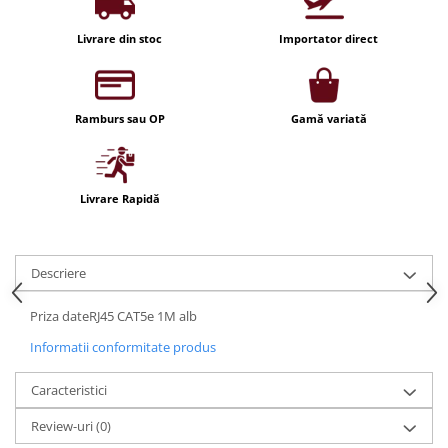
Iluminat festiv
Livrare din stoc
Importator direct
Fotosenzori si Senzori de miscare
Sina Magnetica Slim LIMBO
Iluminat decorativ de Craciun
Ramburs sau OP
Gamă variată
Livrare Rapidă
Descriere
Priza dateRJ45 CAT5e 1M alb
Informatii conformitate produs
Caracteristici
Review-uri
(0)