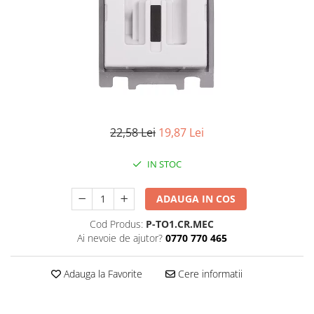
Iluminat industrial
Priza exterior
Iluminat arhitectural
Lampadare
Becuri LED Decor
Lampi de birou
Profil aluminiu
Tub LED
22,58 Lei
19,87 Lei
Becuri LED Smart
IN STOC
Becuri LED
Becuri LED cu filament
ADAUGA IN COS
Corpuri de emergenta
Cod Produs:
P-TO1.CR.MEC
Ai nevoie de ajutor?
0770 770 465
Lustre LED
Uncategorized
Adauga la Favorite
Cere informatii
Aplica LED
Profil banda LED