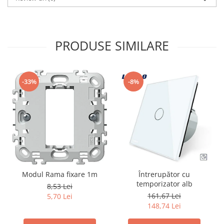
PRODUSE SIMILARE
-33%
-8%
Modul Rama fixare 1m
Întrerupător cu
temporizator alb
8,53 Lei
161,67 Lei
5,70 Lei
148,74 Lei