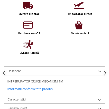
Iluminat festiv
Fotosenzori si Senzori de miscare
Livrare din stoc
Importator direct
Sina Magnetica Slim LIMBO
Iluminat decorativ de Craciun
Ramburs sau OP
Gamă variată
Livrare Rapidă
Descriere
INTRERUPATOR CRUCE MECANISM 1M
Informatii conformitate produs
Caracteristici
Review-uri
(0)