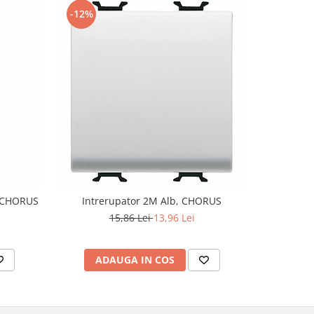
-12%
-18%
, CHORUS
Intrerupator 2M Alb, CHORUS
Intrerup
15,86 Lei
13,96 Lei
ADAUGA IN COS
AD