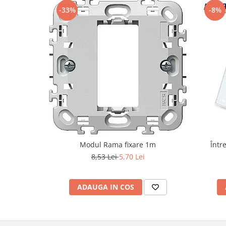
Iluminat festiv
-33%
-8%
Fotosenzori si Senzori de miscare
Sina Magnetica Slim LIMBO
Iluminat decorativ de Craciun
Modul Rama fixare 1m
Într
8,53 Lei
5,70 Lei
ADAUGA IN COS