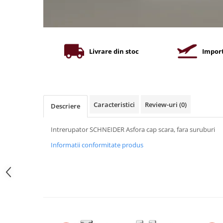
Iluminat industrial
Priza exterior
Iluminat arhitectural
Lampadare
Becuri LED Decor
Livrare din stoc
Import
Lampi de birou
Profil aluminiu
Tub LED
Caracteristici
Review-uri
(0)
Descriere
Becuri LED Smart
Becuri LED
Intrerupator SCHNEIDER Asfora cap scara, fara suruburi
Becuri LED cu filament
Informatii conformitate produs
Corpuri de emergenta
Lustre LED
Uncategorized
Aplica LED
Profil banda LED