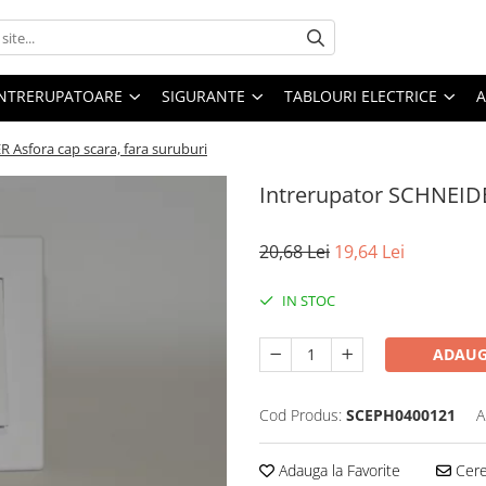
 INTRERUPATOARE
SIGURANTE
TABLOURI ELECTRICE
A
 Asfora cap scara, fara suruburi
Intrerupator SCHNEIDE
20,68 Lei
19,64 Lei
IN STOC
ADAUG
Cod Produs:
SCEPH0400121
A
Adauga la Favorite
Cere 