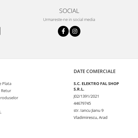
SOCIAL
Urmareste-ne in social media
DATE COMERCIALE
 Plata
S.C. ELEKTRO FAL SHOP
S.R.L.
e Retur
J02/1391/2021
Produselor
44679745
str. Iancu Jianu 9
L
Vladimirescu, Arad