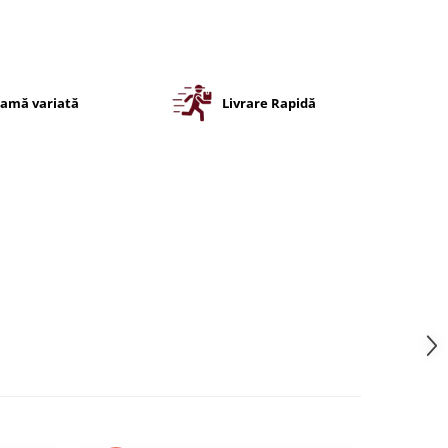
amă variată
Livrare Rapidă