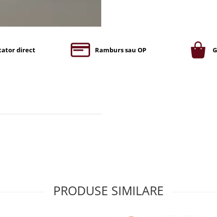
ator direct
Ramburs sau OP
G
PRODUSE SIMILARE