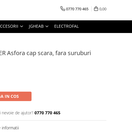
0770 770 465
0,00
CCESORII
JGHEAB
ELECTROFAL
R Asfora cap scara, fara suruburi
A IN COS
i nevoie de ajutor?
0770 770 465
informatii