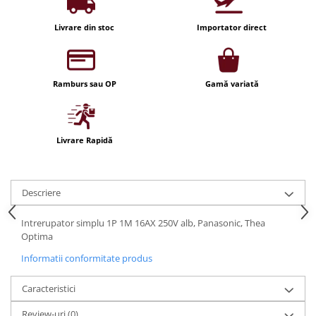
Iluminat festiv
Livrare din stoc
Importator direct
Fotosenzori si Senzori de miscare
Sina Magnetica Slim LIMBO
Iluminat decorativ de Craciun
Ramburs sau OP
Gamă variată
Livrare Rapidă
Descriere
Intrerupator simplu 1P 1M 16AX 250V alb, Panasonic, Thea
Optima
Informatii conformitate produs
Caracteristici
Review-uri
(0)