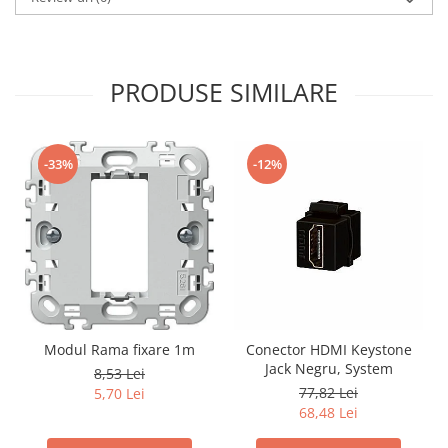
PRODUSE SIMILARE
-33%
-12%
Modul Rama fixare 1m
Conector HDMI Keystone
Jack Negru, System
8,53 Lei
77,82 Lei
5,70 Lei
68,48 Lei