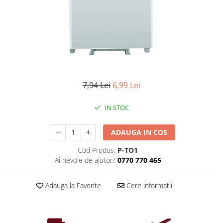
Iluminat industrial
Priza exterior
Iluminat arhitectural
Lampadare
Becuri LED Decor
Lampi de birou
Profil aluminiu
7,94 Lei
6,99 Lei
Tub LED
IN STOC
Becuri LED Smart
Becuri LED
ADAUGA IN COS
Becuri LED cu filament
Cod Produs:
P-TO1
Corpuri de emergenta
Ai nevoie de ajutor?
0770 770 465
Lustre LED
Uncategorized
Adauga la Favorite
Cere informatii
Aplica LED
Profil banda LED