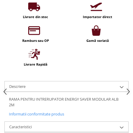
Iluminat festiv
Fotosenzori si Senzori de miscare
Livrare din stoc
Importator direct
Sina Magnetica Slim LIMBO
Iluminat decorativ de Craciun
Ramburs sau OP
Gamă variată
Livrare Rapidă
Descriere
RAMA PENTRU INTRERUPATOR ENERGY SAVER MODULAR ALB
2M
Informatii conformitate produs
Caracteristici