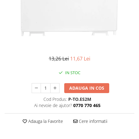
Iluminat industrial
Priza exterior
Iluminat arhitectural
Lampadare
Becuri LED Decor
Lampi de birou
Profil aluminiu
Tub LED
13,26 Lei
11,67 Lei
Becuri LED Smart
IN STOC
Becuri LED
Becuri LED cu filament
ADAUGA IN COS
Corpuri de emergenta
Cod Produs:
P-TO.ES2M
Ai nevoie de ajutor?
0770 770 465
Lustre LED
Uncategorized
Adauga la Favorite
Cere informatii
Aplica LED
Profil banda LED