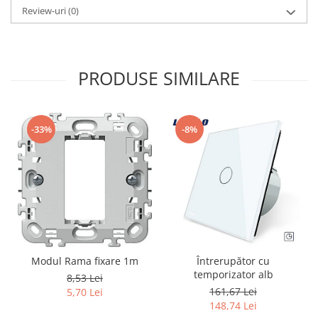
Review-uri
(0)
PRODUSE SIMILARE
-33%
-8%
Modul Rama fixare 1m
Întrerupător cu
temporizator alb
8,53 Lei
161,67 Lei
5,70 Lei
148,74 Lei