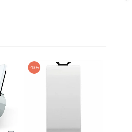
-15%
-12%