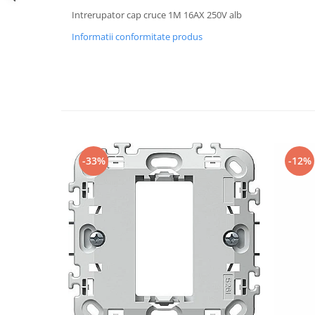
Iluminat festiv
Intrerupator cap cruce 1M 16AX 250V alb
Fotosenzori si Senzori de miscare
Informatii conformitate produs
Sina Magnetica Slim LIMBO
Iluminat decorativ de Craciun
-33%
-12%