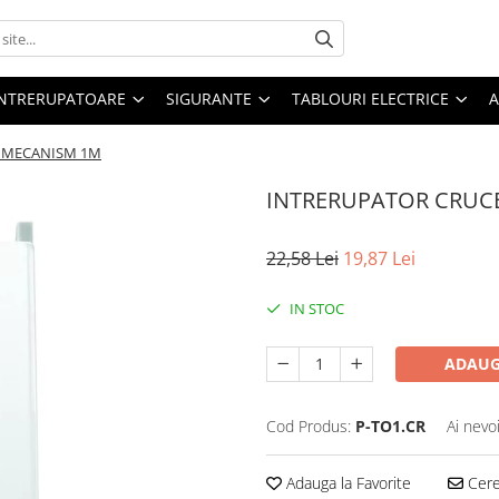
 INTRERUPATOARE
SIGURANTE
TABLOURI ELECTRICE
A
 MECANISM 1M
INTRERUPATOR CRUC
22,58 Lei
19,87 Lei
IN STOC
ADAUG
Cod Produs:
P-TO1.CR
Ai nevo
Adauga la Favorite
Cere 