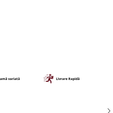
amă variată
Livrare Rapidă