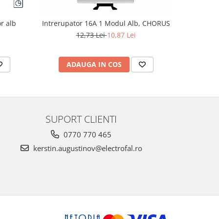
r alb
Intrerupator 16A 1 Modul Alb, CHORUS
Intre
12,73 Lei
10,87 Lei
ADAUGA IN COS
AD
SUPORT CLIENTI
0770 770 465
kerstin.augustinov@electrofal.ro