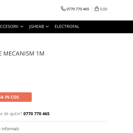
0770 770 465
0,00
CCESORII
JGHEAB
ELECTROFAL
E MECANISM 1M
A IN COS
ie de ajutor?
0770 770 465
informatii