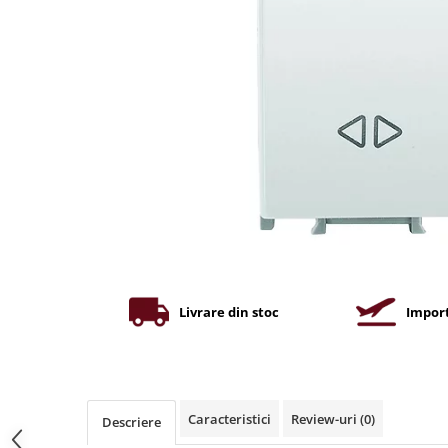
Iluminat industrial
Priza exterior
Iluminat arhitectural
Lampadare
Becuri LED Decor
Lampi de birou
Profil aluminiu
Tub LED
Becuri LED Smart
Becuri LED
Becuri LED cu filament
Corpuri de emergenta
Livrare din stoc
Import
Lustre LED
Uncategorized
Aplica LED
Caracteristici
Review-uri
(0)
Descriere
Profil banda LED