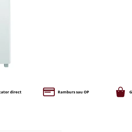
ator direct
Ramburs sau OP
G