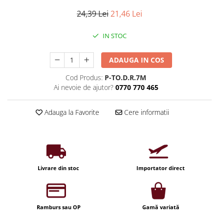
Iluminat industrial
Priza exterior
24,39 Lei
21,46 Lei
Iluminat arhitectural
Lampadare
IN STOC
Becuri LED Decor
ADAUGA IN COS
Lampi de birou
Profil aluminiu
Cod Produs:
P-TO.D.R.7M
Ai nevoie de ajutor?
0770 770 465
Tub LED
Becuri LED Smart
Adauga la Favorite
Cere informatii
Becuri LED
Becuri LED cu filament
Corpuri de emergenta
Lustre LED
Livrare din stoc
Importator direct
Uncategorized
Aplica LED
Ramburs sau OP
Gamă variată
Profil banda LED