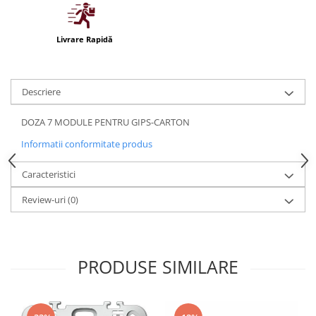
Iluminat festiv
Fotosenzori si Senzori de miscare
Livrare Rapidă
Sina Magnetica Slim LIMBO
Iluminat decorativ de Craciun
Descriere
DOZA 7 MODULE PENTRU GIPS-CARTON
Informatii conformitate produs
Caracteristici
Review-uri
(0)
PRODUSE SIMILARE