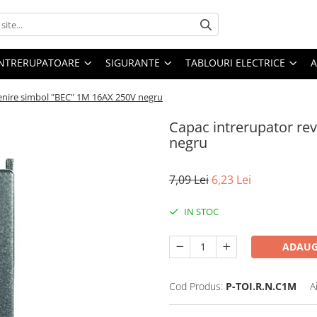
 INTRERUPATOARE
SIGURANTE
TABLOURI ELECTRICE
A
enire simbol "BEC" 1M 16AX 250V negru
Capac intrerupator re
negru
7,09 Lei
6,23 Lei
IN STOC
ADAUG
Cod Produs:
P-TOI.R.N.C1M
A