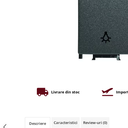
Iluminat industrial
Priza exterior
Iluminat arhitectural
Lampadare
Becuri LED Decor
Lampi de birou
Profil aluminiu
Tub LED
Becuri LED Smart
Becuri LED
Becuri LED cu filament
Corpuri de emergenta
Livrare din stoc
Import
Lustre LED
Uncategorized
Aplica LED
Caracteristici
Review-uri
(0)
Descriere
Profil banda LED