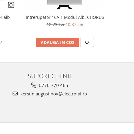
r alb
Intrerupator 16A 1 Modul Alb, CHORUS
Intre
12,73 Lei
10,87 Lei
ADAUGA IN COS
AD
SUPORT CLIENTI
0770 770 465
kerstin.augustinov@electrofal.ro