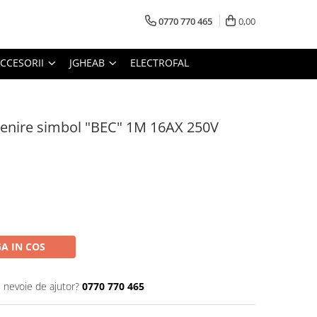
0770 770 465
0,00
CCESORII
JGHEAB
ELECTROFAL
venire simbol "BEC" 1M 16AX 250V
A IN COS
i nevoie de ajutor?
0770 770 465