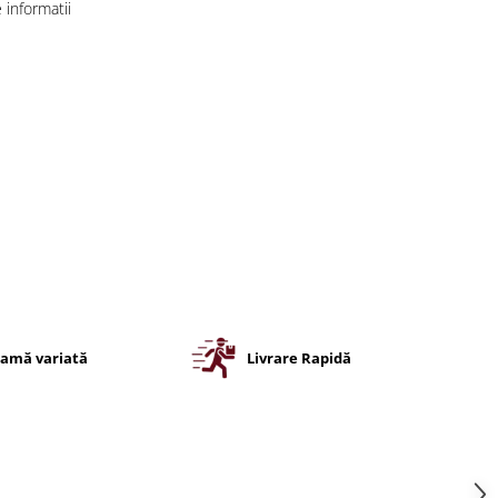
informatii
amă variată
Livrare Rapidă