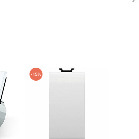
-15%
-12%