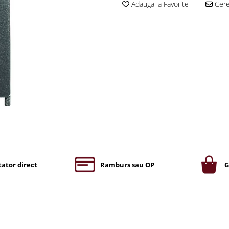
Adauga la Favorite
Cere 
ator direct
Ramburs sau OP
G