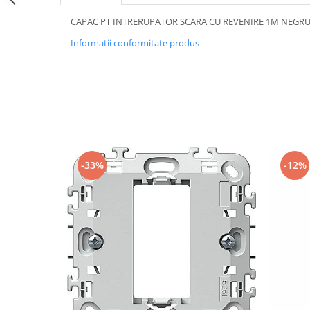
Iluminat festiv
CAPAC PT INTRERUPATOR SCARA CU REVENIRE 1M NEGR
Fotosenzori si Senzori de miscare
Informatii conformitate produs
Sina Magnetica Slim LIMBO
Iluminat decorativ de Craciun
-33%
-12%