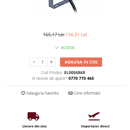
Iluminat industrial
Priza exterior
Iluminat arhitectural
Lampadare
Becuri LED Decor
165,17 Lei
156,91 Lei
Lampi de birou
Profil aluminiu
IN STOC
Tub LED
ADAUGA IN COS
Becuri LED Smart
Becuri LED
Cod Produs:
EL0056868
Ai nevoie de ajutor?
0770 770 465
Becuri LED cu filament
Corpuri de emergenta
Adauga la Favorite
Cere informatii
Lustre LED
Uncategorized
Aplica LED
Profil banda LED
Livrare din stoc
Importator direct