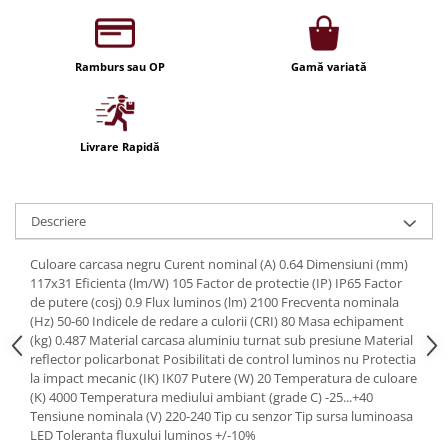
Iluminat festiv
Fotosenzori si Senzori de miscare
Ramburs sau OP
Gamă variată
Sina Magnetica Slim LIMBO
Iluminat decorativ de Craciun
Livrare Rapidă
Descriere
Culoare carcasa negru Curent nominal (A) 0.64 Dimensiuni (mm)
117x31 Eficienta (lm/W) 105 Factor de protectie (IP) IP65 Factor
de putere (cosj) 0.9 Flux luminos (lm) 2100 Frecventa nominala
(Hz) 50-60 Indicele de redare a culorii (CRI) 80 Masa echipament
(kg) 0.487 Material carcasa aluminiu turnat sub presiune Material
reflector policarbonat Posibilitati de control luminos nu Protectia
la impact mecanic (IK) IK07 Putere (W) 20 Temperatura de culoare
(K) 4000 Temperatura mediului ambiant (grade C) -25...+40
Tensiune nominala (V) 220-240 Tip cu senzor Tip sursa luminoasa
LED Toleranta fluxului luminos +/-10%