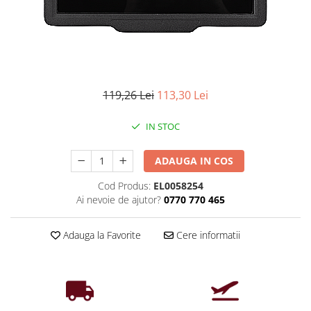
Iluminat industrial
Priza exterior
Iluminat arhitectural
Lampadare
Becuri LED Decor
Lampi de birou
119,26 Lei
113,30 Lei
Profil aluminiu
IN STOC
Tub LED
Becuri LED Smart
ADAUGA IN COS
Becuri LED
Cod Produs:
EL0058254
Becuri LED cu filament
Ai nevoie de ajutor?
0770 770 465
Corpuri de emergenta
Adauga la Favorite
Cere informatii
Lustre LED
Uncategorized
Aplica LED
Profil banda LED