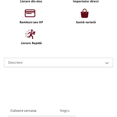
Livrare din stoc
Importator direct
Iluminat festiv
Fotosenzori si Senzori de miscare
Sina Magnetica Slim LIMBO
Ramburs sau OP
Gamă variată
Iluminat decorativ de Craciun
Livrare Rapidă
Descriere
Culoare carcasa
Negru